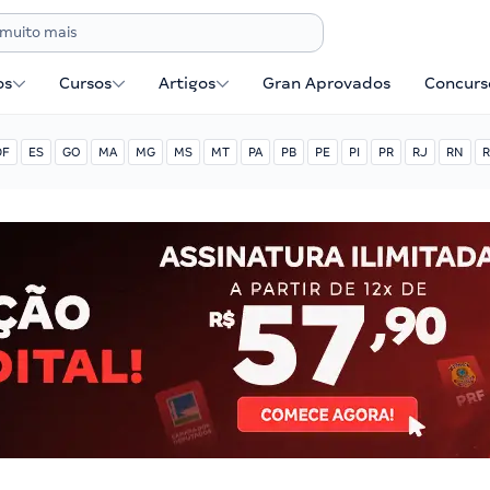
os
Cursos
Artigos
Gran Aprovados
Concurse
DF
ES
GO
MA
MG
MS
MT
PA
PB
PE
PI
PR
RJ
RN
R