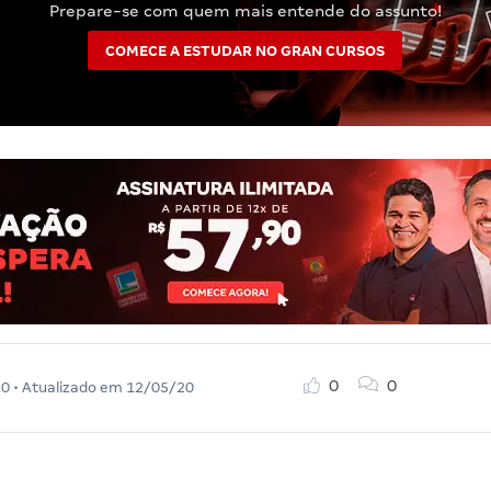
Prepare-se com quem mais entende do assunto!
COMECE A ESTUDAR NO GRAN CURSOS
0
0
20
• Atualizado em
12/05/20