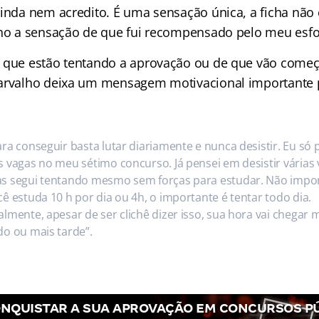
ainda nem acredito. É uma sensação única, a ficha não
nho a sensação de que fui recompensado pelo meu esfo
 que estão tentando a aprovação ou de que vão começ
arvalho deixa um mensagem motivacional importante pa
ara conseguir basta lutar diariamente e nunca desistir. Eu só 
s vagas no meu sétimo concurso. Já pensei em desistir várias 
s segui tentando mesmo sem forças para estudar. Não impor
cê estuda 10 h por dia ou 4h, o importante é tentar todo dia.
almente, apesar de ser clichê dizer isso, sua hora vai chegar 
do ou mais tarde”.
NQUISTAR A SUA APROVAÇÃO EM CONCURSOS P