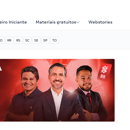
iro Iniciante
Materiais gratuitos
Webstories
O
RR
RS
SC
SE
SP
TO