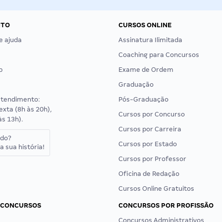
NTO
CURSOS ONLINE
e ajuda
Assinatura Ilimitada
Coaching para Concursos
p
Exame de Ordem
Graduação
atendimento:
Pós-Graduação
exta (8h às 20h),
Cursos por Concurso
às 13h).
Cursos por Carreira
ado?
Cursos por Estado
a sua história!
Cursos por Professor
Oficina de Redação
Cursos Online Gratuitos
 CONCURSOS
CONCURSOS POR PROFISSÃO
Concursos Administrativos