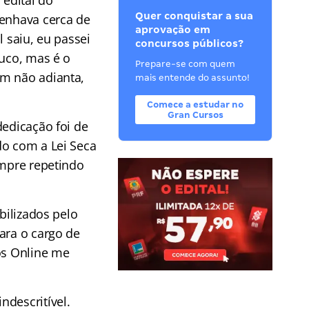
 edital do
Quer conquistar a sua
penhava cerca de
aprovação em
 saiu, eu passei
concursos públicos?
ouco, mas é o
Prepare-se com quem
m não adianta,
mais entende do assunto!
Comece a estudar no
Gran Cursos
dedicação foi de
do com a Lei Seca
empre repetindo
bilizados pelo
ara o cargo de
os Online me
ndescritível.