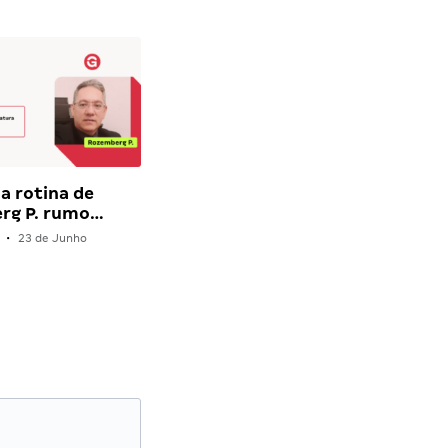
a rotina de
rg P. rumo…
•
23 de Junho