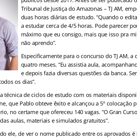
públicos desde 2017. Antes de ser publicado o
Tribunal de Justiça do Amazonas – TJ AM, em
duas horas diárias de estudo. “Quando o edital
a estudar cerca de 4/5 horas. Pode parecer p
máximo que eu consigo, mais que isso pra mi
não aprendo”.
Especificamente para o concurso do TJ AM, a 
quatro meses. “Eu assistia aula, acompanhan
e depois fazia diversas questões da banca. S
todos os dias”.
sa técnica de ciclos de estudo com os materiais disponi
ne, que Pablo obteve êxito e alcançou a 5º colocação p
iário, no certame que ofereceu 140 vagas. “O Gran Curs
as aulas, materiais e simulados gratuitos”.
o ele, de ver o nome publicado entre os aprovados é i