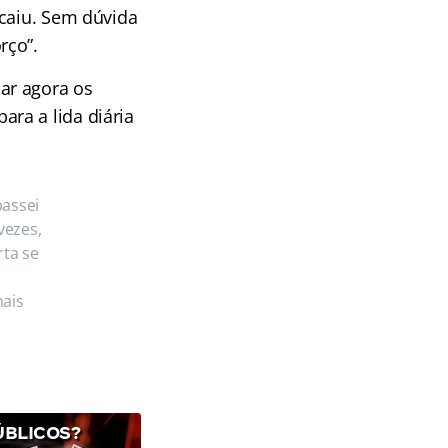
 caiu. Sem dúvida
rço”.
ar agora os
ra a lida diária
passei
vezes,
ta se
mais
ÚBLICOS?