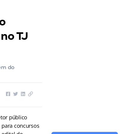
lo
 no TJ
gem do
tor público
s para concursos