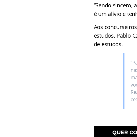
“Sendo sincero, 
é um alívio e te
Aos concurseiros
estudos, Pablo C
de estudos.
“P
na
ma
vo
Re
ce
QUER CO