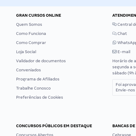
GRAN CURSOS ONLINE
ATENDIME
Quem Somos
Central d
Como Funciona
Chat
Como Comprar
WhatsAp
Loja Social
E-mail
Validador de documentos
Horário de 
segunda a s
Conveniados
sábado (9h 
Programa de Afiliados
Foi aprov
Trabalhe Conosco
Envie-nos 
Preferências de Cookies
CONCURSOS PÚBLICOS EM DESTAQUE
BANCAS DE
Concursos Abertos
Cebraspe