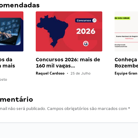
ecomendadas
os da
Concursos 2026: mais de
Conheça 
 mais
160 mil vagas…
Rozembe
Raquel Cardoso
Equipe Gran
•
25 de Julho
osto
omentário
ail não será publicado.
Campos obrigatórios são marcados com
*