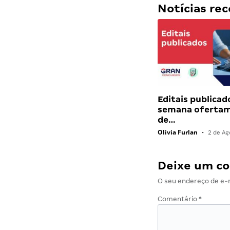
Notícias r
Editais publicad
semana ofertam
de…
Olivia Furlan
•
2 de Ag
Deixe um c
O seu endereço de e-m
Comentário
*