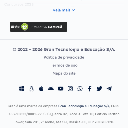
Concursos 2025
FCC
Veja mais
Concurso Nacional Unificado
FGV
Concurso Ibama
Idecan
Concurso MPU
Selecon
Editais publicados
Uniase
© 2012 - 2026 Gran Tecnologia e Educação S/A.
Vunesp
Política de privacidade
CONCURSOS POR PROFISSÃO
EXAME DE ORDEM
Termos de uso
Concursos Administrativos
OAB
Mapa do site
Concursos Educação
Prova OAB
Concursos Fiscais
Calendário OAB
Concursos Jurídicos
Questões OAB
Concursos Militares
Recursos OAB
Gran é uma marca da empresa
Gran Tecnologia e Educação S/A
, CNPJ:
Concursos Policiais
Exame de Ordem
18.260.822/0001-77, SBS Quadra 02, Bloco J, Lote 10, Edifício Carlton
Concursos Saúde
Tower, Sala 201, 2º Andar, Asa Sul, Brasília-DF, CEP 70.070-120.