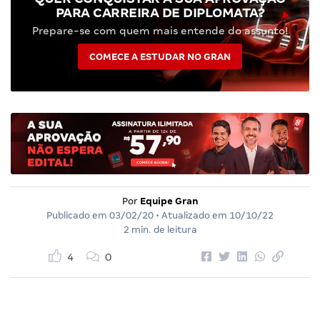
PARA CARREIRA DE DIPLOMATA?
Prepare-se com quem mais entende do assunto!
COMECE A ESTUDAR NO GRAN
Por
Equipe Gran
Publicado em
03/02/20
• Atualizado em
10/10/22
2 min. de leitura
4
0