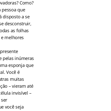
novadoras? Como?
 a pessoa que
á disposto a se
se desconstruir,
odas as folhas
s e melhores
 presente
e pelas inúmeras
é uma esponja que
al. Você é
utras muitas
ção – vieram até
lula invisível –
 ser
e você seja