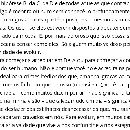
a hipótese B, da C, da D e de todas aquelas que contra
algo é mentira ou ruim sem conhecê-lo profundamente
 inimigos aqueles que têm posições – mesmo as mais 
as. Os use – se eles estiverem dispostos a debater sem
 lado da moeda. E, por mais doloroso que isso possa s
eçar a pensar como eles. Só alguém muito vaidoso pe
nidade de evoluir.
ra começar a acreditar em Deus ou para começar a con
o do ser humano. Não é porque você hoje acredita na 
ideal para crimes hediondos que, amanhã, graças ao 
 menos falho do que o nosso (o brasileiro), você não
 ideia – como muitos dizem por aí – não significa falta
, na minha visão – que talvez mude um dia – significa 
 se desfazer dos estilhaços desnecessários que, muitas
abaram cravados em nós. Para evoluir, em muitos cas
alar a vaidade que vive a nos confundir e a nos estag