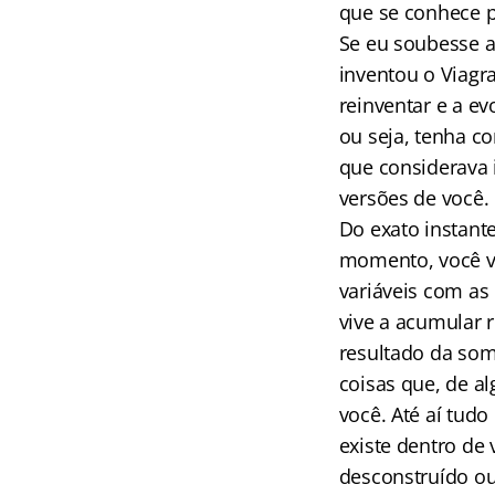
que se conhece p
Se eu soubesse a
inventou o Viagr
reinventar e a e
ou seja, tenha c
que considerava i
versões de você.
Do exato instant
momento, você ve
variáveis com as
vive a acumular r
resultado da som
coisas que, de a
você. Até aí tud
existe dentro de 
desconstruído ou