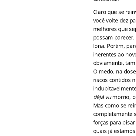
Claro que se rei
você volte dez pa
melhores que sej
possam parecer, 
lona. Porém, par
inerentes ao no
obviamente, tam
O medo, na dose 
riscos contidos 
indubitavelmente
déjà vu
morno, be
Mas como se rei
completamente se
forças para pisa
quais já estamo