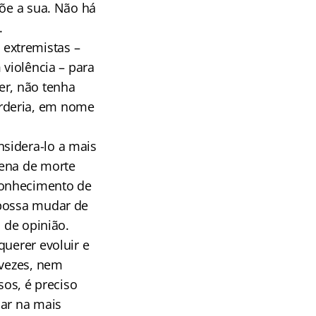
põe a sua. Não há
.
extremistas –
 violência – para
er, não tenha
rderia, em nome
sidera-lo a mais
pena de morte
conhecimento de
 possa mudar de
 de opinião.
querer evoluir e
 vezes, nem
os, é preciso
nar na mais