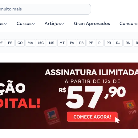
os
Cursos
Artigos
Gran Aprovados
Concurse
DF
ES
GO
MA
MG
MS
MT
PA
PB
PE
PI
PR
RJ
RN
R