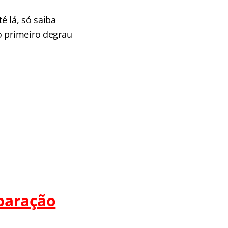
é lá, só saiba
o primeiro degrau
paração