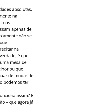
dades absolutas.
amente na
m-nos
passam apenas de
 piamente não se
 que
reditar na
 verdade, é que
m uma mesa de
elhor ou que
capaz de mudar de
não podemos ter
funciona assim? E
ão – que agora já