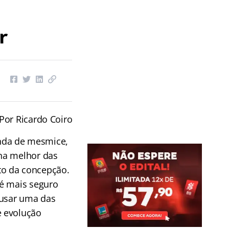
r
Por Ricardo Coiro
nda de mesmice,
 na melhor das
to da concepção.
 é mais seguro
 usar uma das
e evolução