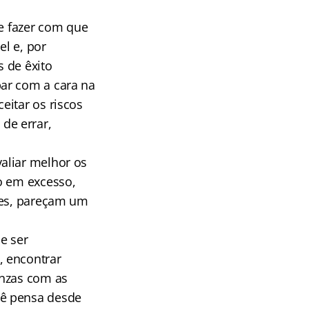
 e fazer com que
el e, por
 de êxito
ar com a cara na
eitar os riscos
de errar,
aliar melhor os
o em excesso,
les, pareçam um
e ser
, encontrar
inzas com as
cê pensa desde