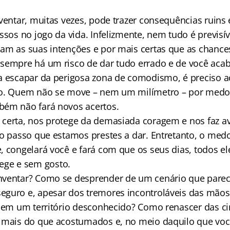
nventar, muitas vezes, pode trazer consequências ruins
ssos no jogo da vida. Infelizmente, nem tudo é previsív
am as suas intenções e por mais certas que as chances
sempre há um risco de dar tudo errado e de você acab
a escapar da perigosa zona de comodismo, é preciso ac
vo. Quem não se move – nem um milímetro – por medo 
bém não fará novos acertos.
certa, nos protege da demasiada coragem e nos faz av
no passo que estamos prestes a dar. Entretanto, o med
, congelará você e fará com que os seus dias, todos e
ge e sem gosto.
nventar? Como se desprender de um cenário que parec
guro e, apesar dos tremores incontroláveis das mãos
r em um território desconhecido? Como renascer das c
s mais do que acostumados e, no meio daquilo que vo