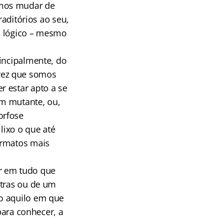
emos mudar de
raditórios ao seu,
s lógico – mesmo
rincipalmente, do
vez que somos
 estar apto a se
um mutante, ou,
orfose
lixo o que até
ormatos mais
r em tudo que
utras ou de um
do aquilo em que
para conhecer, a