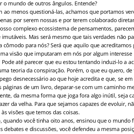
r o mundo de outros ângulos. Entende?
em ao menos questioná-las, achamos que portamos ver
enas por serem nossas e por terem colaborado diret
 nosso complexo ecossistema de pensamentos, parece
e imutáveis. Mas será mesmo que tais verdades não 
a cômodo para nós? Será que aquilo que acreditamos
 uma visão que imputaram em nós por algum interesse
ode até parecer que eu estou tentando induzi-lo a ac
guma teoria da conspiração. Porém, o que eu quero, de
pego desnecessário ao que hoje acredita e que, se e
s páginas de um livro, deparar-se com um caminho m
ente, da mesma forma que joga fora algo inútil, seja 
fazer da velha. Para que sejamos capazes de evoluir, 
às visões que temos das coisas.
ô, quando você tinha oito anos, ensinou que o mundo 
os debates e discussões, você defendeu a mesma posiç