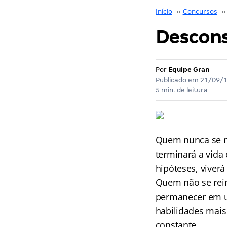
Início
››
Concursos
››
Descons
Por
Equipe Gran
Publicado em
21/09/
5 min. de leitura
Quem nunca se r
terminará a vida
hipóteses, vive
Quem não se rein
permanecer em um
habilidades mais
constante.