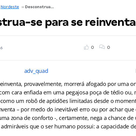
Nordeste
››
Desconstrua-se para se reinventar
trua-se para se reinventa
0
0
16
einventa, provavelmente, morrerá afogado por uma o
 com cara enfiada em uma pegajosa poça de tédio ou,
rá como um robô de aptidões limitadas desde o momen
venta – por medo do inevitável erro ou por achar que
a zona de conforto -, certamente, nega a chance de
 admiráveis que o ser humano possui: a capacidade d