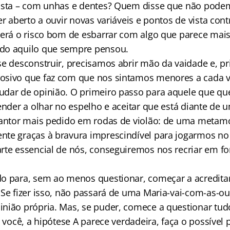
justa – com unhas e dentes? Quem disse que não pod
er aberto a ouvir novas variáveis e pontos de vista cont
rerá o risco bom de esbarrar com algo que parece mai
do aquilo que sempre pensou.
se desconstruir, precisamos abrir mão da vaidade e, p
osivo que faz com que nos sintamos menores a cada 
dar de opinião. O primeiro passo para aquele que quer
ender a olhar no espelho e aceitar que está diante de 
cantor mais pedido em rodas de violão: de uma metam
te graças à bravura imprescindível para jogarmos no 
rte essencial de nós, conseguiremos nos recriar em f
o para, sem ao menos questionar, começar a acredita
 Se fizer isso, não passará de uma Maria-vai-com-as-o
nião própria. Mas, se puder, comece a questionar tu
a você, a hipótese A parece verdadeira, faça o possível 