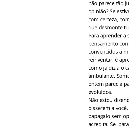
não parece tão 
opinião? Se estiv
com certeza, cor
que desmonte tu
Para aprender a 
pensamento corr
convencidos a mu
reinventar, é apr
como já dizia o 
ambulante. Somen
ontem parecia pa
evoluídos.
Não estou dizend
disserem a você.
papagaio sem opi
acredita. Se, par