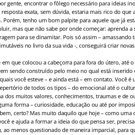
or gente, encontrar o fôlego necessário para ideias i
 resposta exata, sem dúvida, estaria mais rico do que
a. Porém, tenho um bom palpite para aquele que já est
voluir, mas que não sabe por onde começar: aprenda a 
oragem para se dinamitar. Pois só assim – amassando t
mutáveis no livro da sua vida -, conseguirá criar nova
e em que colocou a cabeçorra para fora do útero, até o
m sendo construído pelo meio no qual está inserido 
 quais você esteve – e ainda está – em contato. Você 
epertório de todos os tipos – do emocional até o cultur
a dos muitos valores, conhecimentos, traumas e de o
lguma forma – curiosidade, educação ou até por imposi
o bem, certo? Mas muito daquilo que hoje – como uma cé
você e ajuda a formar a ideia do que pensa ser, precisa
, ao menos questionado de maneira imparcial, para qu