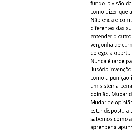
fundo, a visão d
como dizer que 
Não encare como
diferentes das su
entender o outro
vergonha de com
do ego, a oportu
Nunca é tarde pa
ilusória invençã
como a punição 
um sistema penal
opinião. Mudar de
Mudar de opinião
estar disposto a
sabemos como ac
aprender a apunh