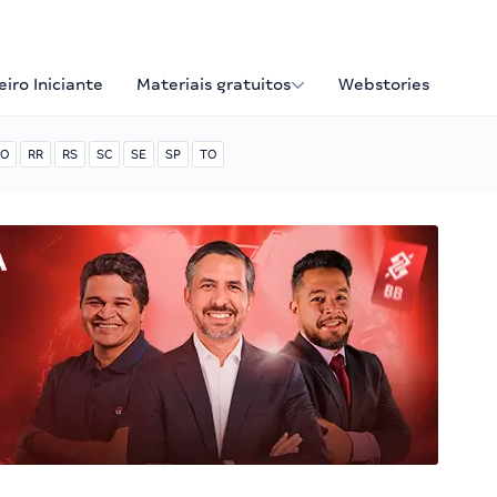
iro Iniciante
Materiais gratuitos
Webstories
O
RR
RS
SC
SE
SP
TO