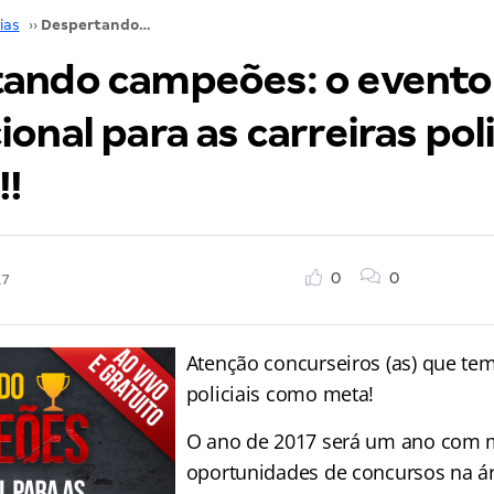
ias
››
Despertando campeões: o evento motivacional para as carreiras policiais! É amanhã!!
ando campeões: o evento
onal para as carreiras poli
!
0
0
17
Atenção concurseiros (as) que tem
policiais como meta!
O ano de 2017 será um ano com 
oportunidades de concursos na áre