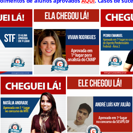
oimentos de alunos aprovados
AQUI
. Casos de suce