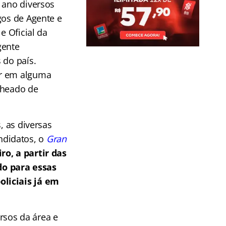
 ano diversos
gos de Agente e
e Oficial da
gente
 do país.
ar em alguma
cheado de
, as diversas
ndidatos, o
G
ran
ro, a partir das
do para essas
oliciais já em
rsos da área e