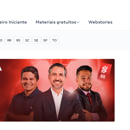
iro Iniciante
Materiais gratuitos
Webstories
O
RR
RS
SC
SE
SP
TO