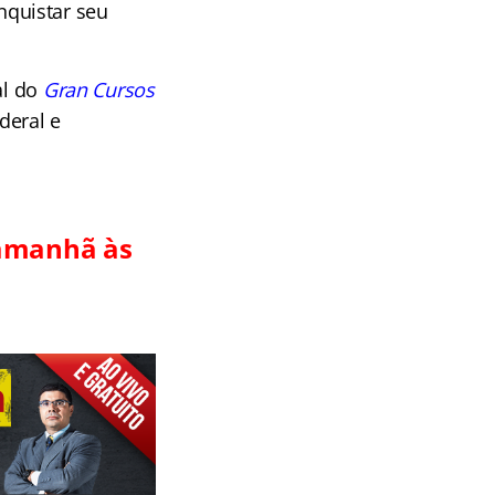
quistar seu
al do
G
ran Cursos
deral e
 amanhã às