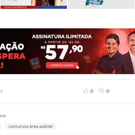
0
0
17
bre:
concursos área policial