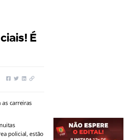
ciais! É
 as carreiras
muitas
a policial, estão