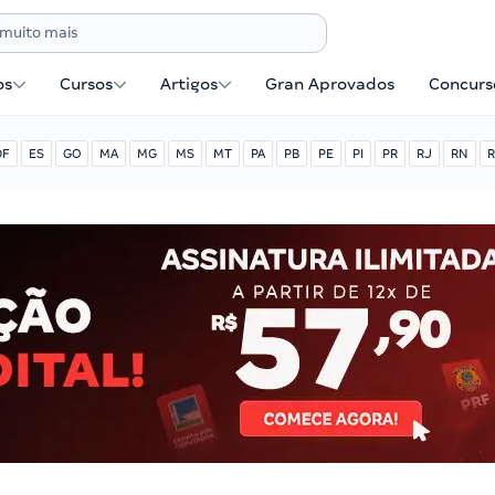
os
Cursos
Artigos
Gran Aprovados
Concurse
DF
ES
GO
MA
MG
MS
MT
PA
PB
PE
PI
PR
RJ
RN
R