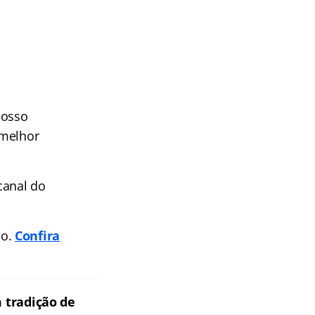
nosso
 melhor
canal do
po.
Confira
 tradição de