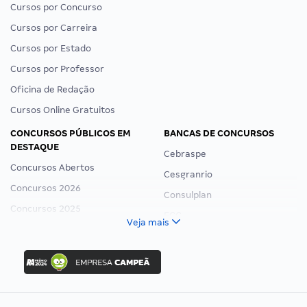
Cursos por Concurso
Cursos por Carreira
Cursos por Estado
Cursos por Professor
Oficina de Redação
Cursos Online Gratuitos
CONCURSOS PÚBLICOS EM
BANCAS DE CONCURSOS
DESTAQUE
Cebraspe
Concursos Abertos
Cesgranrio
Concursos 2026
Consulplan
Concursos 2025
FCC
Veja mais
Concurso Nacional Unificado
FGV
Concurso Ibama
Idecan
Concurso MPU
Selecon
Editais publicados
Uniase