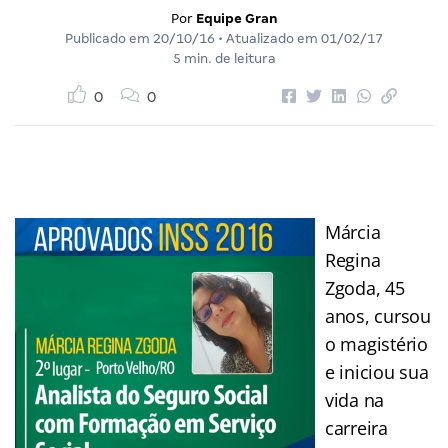
Por
Equipe Gran
Publicado em
20/10/16
• Atualizado em
01/02/17
5 min. de leitura
0
0
Márcia
Regina
Zgoda, 45
anos, cursou
o magistério
e iniciou sua
vida na
carreira