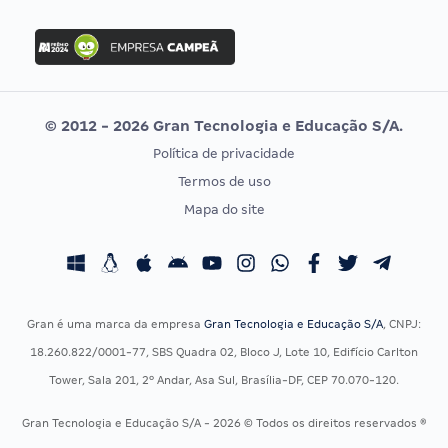
FGV
Concurso Ibama
Idecan
Concurso MPU
Selecon
Editais publicados
Uniase
© 2012 - 2026 Gran Tecnologia e Educação S/A.
Vunesp
Política de privacidade
CONCURSOS POR PROFISSÃO
EXAME DE ORDEM
Termos de uso
Concursos Administrativos
OAB
Mapa do site
Concursos Educação
Prova OAB
Concursos Fiscais
Calendário OAB
Concursos Jurídicos
Questões OAB
Concursos Militares
Recursos OAB
Gran é uma marca da empresa
Gran Tecnologia e Educação S/A
, CNPJ:
Concursos Policiais
Exame de Ordem
18.260.822/0001-77, SBS Quadra 02, Bloco J, Lote 10, Edifício Carlton
Concursos Saúde
Tower, Sala 201, 2º Andar, Asa Sul, Brasília-DF, CEP 70.070-120.
Concursos Tribunais
Gran Tecnologia e Educação S/A - 2026 © Todos os direitos reservados ®
Residência Multiprofissional