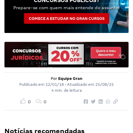
CONCURSOS PÚBLICOS?
Prepare-se com quem mais entende do assunto!
COMECE A ESTUDAR NO GRAN CURSOS
Por
Equipe Gran
Publicado em
12/01/18
• Atualizado em
25/08/25
4 min. de leitura
0
0
Notícias recomendadas