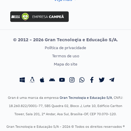
Concurso Nacional Unificado
FGV
Concurso Ibama
Idecan
Concurso MPU
Selecon
Editais publicados
Uniase
© 2012 - 2026 Gran Tecnologia e Educação S/A.
Vunesp
Política de privacidade
CONCURSOS POR PROFISSÃO
EXAME DE ORDEM
Termos de uso
Concursos Administrativos
OAB
Mapa do site
Concursos Educação
Prova OAB
Concursos Fiscais
Calendário OAB
Concursos Jurídicos
Questões OAB
Concursos Militares
Recursos OAB
Gran é uma marca da empresa
Gran Tecnologia e Educação S/A
, CNPJ:
Concursos Policiais
Exame de Ordem
18.260.822/0001-77, SBS Quadra 02, Bloco J, Lote 10, Edifício Carlton
Concursos Saúde
Tower, Sala 201, 2º Andar, Asa Sul, Brasília-DF, CEP 70.070-120.
Concursos Tribunais
Gran Tecnologia e Educação S/A - 2026 © Todos os direitos reservados ®
Residência Multiprofissional