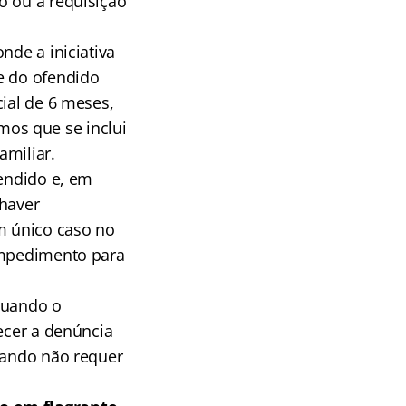
o ou a requisição
nde a iniciativa
e do ofendido
cial de 6 meses,
os que se inclui
amiliar.
fendido e, em
 haver
um único caso no
 impedimento para
quando o
ecer a denúncia
quando não requer