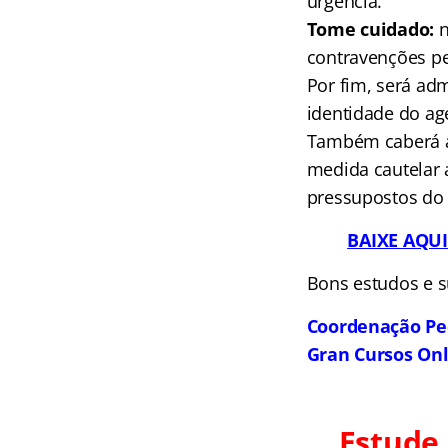
urgência.
Tome cuidado:
n
contravenções pe
Por fim, será adm
identidade do ag
Também caberá a
medida cautelar a
pressupostos do a
BAIXE AQU
Bons estudos e s
Coordenação Pe
Gran Cursos On
Estude