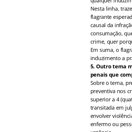
qualquer induzim
Nesta linha, tra
flagrante esperad
causal da infraçã
consumação, que
crime, quer porqu
Em suma, o flagr
induzimento a pr
5. Outro tema m
penais que comp
Sobre o tema, pre
preventiva nos c
superior a 4 (qu
transitada em jul
envolver violênci
enfermo ou pesso