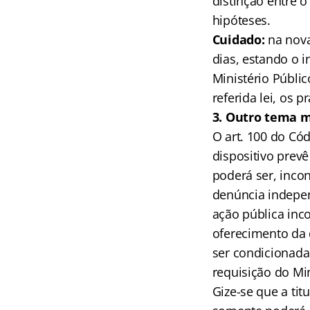
distinção entre o
hipóteses.
Cuidado:
na nova 
dias, estando o i
Ministério Públic
referida lei, os 
3. Outro tema m
O art. 100 do Cód
dispositivo prevê
poderá ser, incon
denúncia indepen
ação pública inc
oferecimento da 
ser condicionada
requisição do Min
Gize-se que a tit