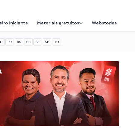
iro Iniciante
Materiais gratuitos
Webstories
O
RR
RS
SC
SE
SP
TO