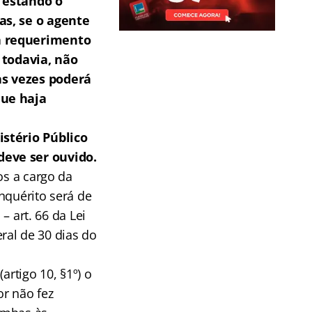
, estando o
as, se o agente
 a requerimento
, todavia, não
as vezes poderá
que haja
istério Público
deve ser ouvido.
os a cargo da
inquérito será de
– art. 66 da Lei
eral de 30 dias do
artigo 10, §1º) o
or não fez