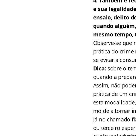
4. Também é rec
e sua legalidade
ensaio, delito d
quando alguém, 
mesmo tempo, t
Observe-se que ne
prática do crime
se evitar a cons
Dica:
sobre o tem
quando a prepara
Assim, não poder
prática de um cri
esta modalidade,
molde a tornar i
Já no chamado fla
ou terceiro esper