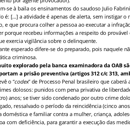
ento por agente provocador).
zem-se à baila os ensinamentos do saudoso Julio Fabrin
o é: […] a atividade é apenas de alerta, sem instigar 
o, e que procura colher a pessoa ao executar a infraçã
r porque recebeu informações a respeito do provável
e exercia vigilância sobre o delinquente.
ante esperado difere-se do preparado, pois naquele n
ática criminosa.
uito explorado pela banca examinadora da OAB são
ortam a prisão preventiva (artigos 312 c/c 313, am
vê o “
codex
” de Processo Penal brasileiro que caberá 
rimes dolosos: punidos com pena privativa de liberda
atro) anos; se tiver sido condenado por outro crime do
gado, ressalvado o período da reincidência (cinco anos)
a doméstica e familiar contra a mulher, criança, adoles
a com deficiência, para garantir a execução das medid