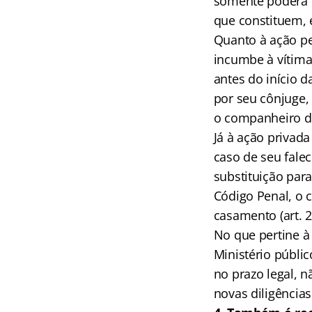
somente poderá o
que constituem, 
Quanto à ação pen
incumbe à vítima
antes do início d
por seu cônjuge
o companheiro de
Já à ação privad
caso de seu fale
substituição par
Código Penal, o 
casamento (art. 2
No que pertine à
Ministério públic
no prazo legal, 
novas diligências