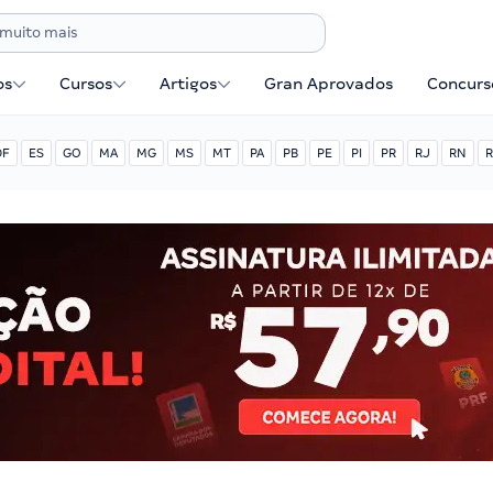
os
Cursos
Artigos
Gran Aprovados
Concurse
DF
ES
GO
MA
MG
MS
MT
PA
PB
PE
PI
PR
RJ
RN
R