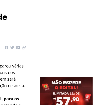
de
parou várias
guns dos
dem será
ção desde já.
l, para os