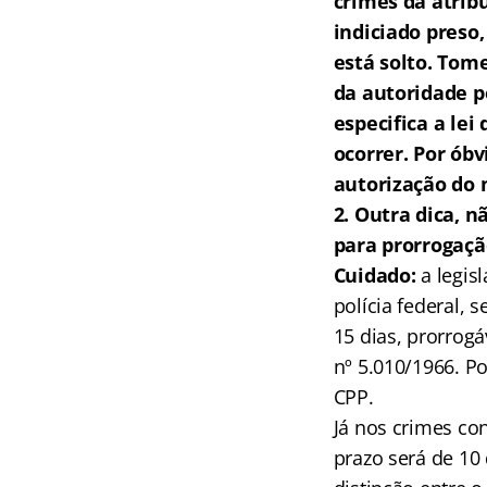
crimes da atribu
indiciado preso,
está solto. Tom
da autoridade po
especifica a le
ocorrer. Por ób
autorização do 
2. Outra dica, n
para prorrogaçã
Cuidado:
a legis
polícia federal, 
15 dias, prorrogáv
nº 5.010/1966. Po
CPP.
Já nos crimes con
prazo será de 10 