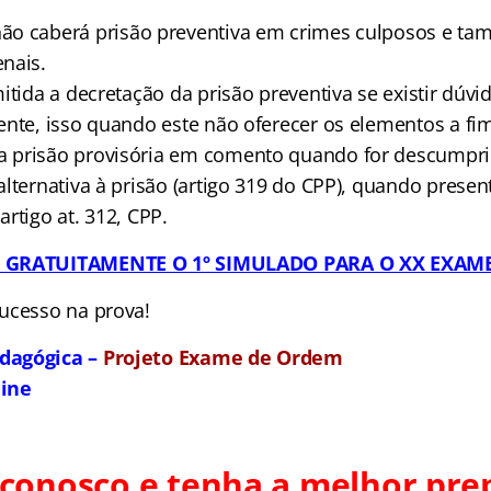
ão caberá prisão preventiva em crimes culposos e t
nais.
itida a decretação da prisão preventiva se existir dúvi
ente, isso quando este não oferecer os elementos a fim
 prisão provisória em comento quando for descumpr
lternativa à prisão (artigo 319 do CPP), quando presen
rtigo at. 312, CPP.
I GRATUITAMENTE O 1º SIMULADO PARA O XX EXAM
ucesso na prova!
dagógica –
Projeto Exame de Ordem
line
 conosco e tenha a melhor pre