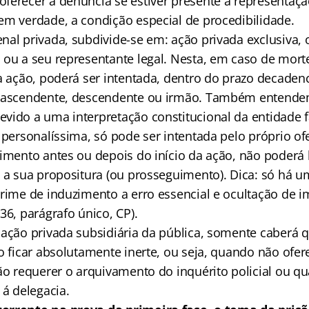
ferecer a denúncia se estiver presente a representaçã
em verdade, a condição especial de procedibilidade.
al privada, subdivide-se em: ação privada exclusiva, o
 ou a seu representante legal. Nesta, em caso de mort
a ação, poderá ser intentada, dentro do prazo decaden
, ascendente, descendente ou irmão. Também entendem
vido a uma interpretação constitucional da entidade f
a personalíssima, só pode ser intentada pelo próprio o
cimento antes ou depois do início da ação, não poderá
a a sua propositura (ou prosseguimento). Dica: só há 
crime de induzimento a erro essencial e ocultação de
36, parágrafo único, CP).
 ação privada subsidiária da pública, somente caberá 
o ficar absolutamente inerte, ou seja, quando não ofer
não requerer o arquivamento do inquérito policial ou 
 á delegacia.