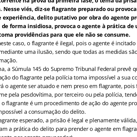
orrente na prova da primeira fase, o tema da pris
. Nesse viés, diz-se flagrante preparado ou provoca
e experiência, delito putativo por obra do agente p
de forma insidiosa, provoca o agente à prática de 
oma providências para que ele não se consume.
ste caso, o flagrante é ilegal, pois o agente é incitado
 mediante uma ilusão, sendo que todas as medidas sã
umação.
a, a Súmula 145 do Supremo Tribunal Federal prevê q
ção do flagrante pela polícia torna impossível a sua 
á o agente ser atuado e nem preso em flagrante, pois 
me pela pesdovítima, por terceiro ou pela polícia, ten
 o flagrante é um procedimento de ação do agente pr
mpossível a consumação do delito.
grante esperado, a prisão é legal e plenamente válida, 
am a prática do delito para prender o agente em flagra