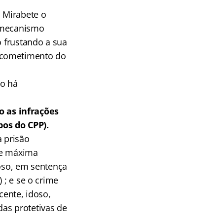
i Mirabete o
o mecanismo
o frustando a sua
 cometimento do
ão há
 as infrações
bos do CPP).
a prisão
de máxima
loso, em sentença
 ; e se o crime
cente, idoso,
as protetivas de