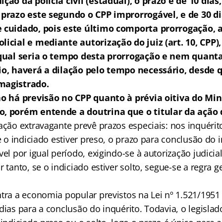
ição da polícia civil (estadual), o prazo é de 10 dias
 prazo este segundo o CPP improrrogável, e de 30 di
e cuidado, pois este último comporta prorrogação,
licial e mediante autorização do juiz (art. 10, CPP)
i qual seria o tempo desta prorrogação e nem quant
vio, haverá a dilação pelo tempo necessário, desde 
magistrado.
ão há previsão no CPP quanto à prévia oitiva do Min
o, porém entende a doutrina que o titular da ação 
lação extravagante prevê prazos especiais: nos inquérit
se o indiciado estiver preso, o prazo para conclusão do 
el por igual período, exigindo-se à autorização judicial 
r tanto, se o indiciado estiver solto, segue-se a regra g
tra a economia popular previstos na Lei nº 1.521/1951 (
dias para a conclusão do inquérito. Todavia, o legislad