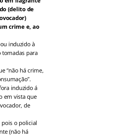
ão em flagrante
do (delito de
rovocador)
um crime e, ao
 ou induzido à
o tomadas para
ue “não há crime,
consumação”.
fora induzido á
do em vista que
ovocador, de
pois o policial
nte (não há