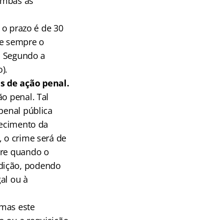
 ambas às
, o prazo é de 30
-se sempre o
l. Segundo a
).
s de ação penal.
o penal. Tal
penal pública
recimento da
, o crime será de
rre quando o
ndição, podendo
al ou à
 mas este