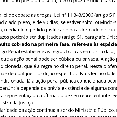
 indiciado preso ou o solto, logo o prazo é único para
lei de cobate às drogas, Lei nº 11.343/2006 (artigo 51)
ndiciado preso, e de 90 dias, se estiver solto, ouvindo
o, mediante o pedido justificado da autoridade policia
prazos poderão ser duplicados (artigo 51, parágrafo único
uito cobrado na primeira fase, refere-se às espécie
igo Penal estabelece as regras básicas em torno da açã
 que a ação penal pode ser pública ou privada. A ação 
dicionada, que é a regra no direito penal. Nesta o ofe
de de qualquer condição específica. No silêncio da lei
ondicionada. Já a ação penal pública condicionada oco
denúncia depende da prévia existência de alguma co
 à representação da vítima ou de seu representante leg
istro da Justiça.
ularidade da ação continua a ser do Ministério Público,