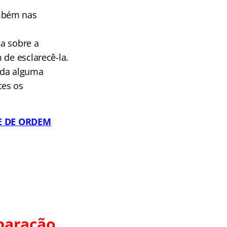
ambém nas
da sobre a
 de esclarecê-la.
ida alguma
tes os
E DE ORDEM
paração