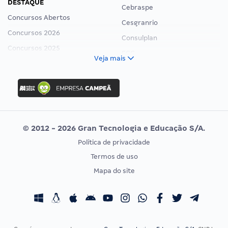
DESTAQUE
Cebraspe
Concursos Abertos
Cesgranrio
Concursos 2026
Consulplan
Concursos 2025
FCC
Veja mais
Concurso Nacional Unificado
FGV
Concurso Ibama
Idecan
Concurso MPU
Selecon
Editais publicados
Uniase
© 2012 - 2026 Gran Tecnologia e Educação S/A.
Vunesp
Política de privacidade
CONCURSOS POR PROFISSÃO
EXAME DE ORDEM
Termos de uso
Concursos Administrativos
OAB
Mapa do site
Concursos Educação
Prova OAB
Concursos Fiscais
Calendário OAB
Concursos Jurídicos
Questões OAB
Concursos Militares
Recursos OAB