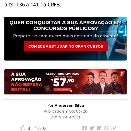
arts. 136 a 141 da CRFB.
QUER CONQUISTAR A SUA APROVAÇÃO EM
CONCURSOS PÚBLICOS?
Prepare-se com quem mais entende do assunto!
COMECE A ESTUDAR NO GRAN CURSOS
Por
Anderson Silva
Publicado em
05/06/20
2 min. de leitura
3
0