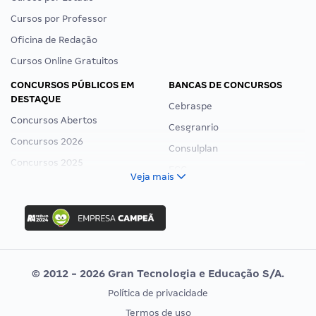
Cursos por Professor
Oficina de Redação
Cursos Online Gratuitos
CONCURSOS PÚBLICOS EM
BANCAS DE CONCURSOS
DESTAQUE
Cebraspe
Concursos Abertos
Cesgranrio
Concursos 2026
Consulplan
Concursos 2025
FCC
Veja mais
Concurso Nacional Unificado
FGV
Concurso Ibama
Idecan
Concurso MPU
Selecon
Editais publicados
Uniase
© 2012 - 2026 Gran Tecnologia e Educação S/A.
Vunesp
Política de privacidade
CONCURSOS POR PROFISSÃO
EXAME DE ORDEM
Termos de uso