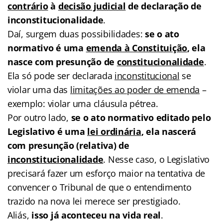
contrário
à
decisão judicial
de declaração de
inconstitucionalidade
.
Daí, surgem duas possibilidades:
se o ato
normativo é uma
emenda à Constituição
, ela
nasce com presunção de
constitucionalidade
.
Ela só pode ser declarada
inconstitucional
se
violar uma das
limitações ao poder de emenda
–
exemplo: violar uma cláusula pétrea.
Por outro lado,
se o ato normativo editado pelo
Legislativo é uma
lei ordinária
, ela nascerá
com presunção (relativa) de
inconstitucionalidade
. Nesse caso, o Legislativo
precisará fazer um esforço maior na tentativa de
convencer o Tribunal de que o entendimento
trazido na nova lei merece ser prestigiado.
Aliás,
isso já aconteceu na vida real
.