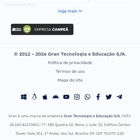
Concursos 2025
FCC
Veja mais
Concurso Nacional Unificado
FGV
Concurso Ibama
Idecan
Concurso MPU
Selecon
Editais publicados
Uniase
© 2012 - 2026 Gran Tecnologia e Educação S/A.
Vunesp
Política de privacidade
CONCURSOS POR PROFISSÃO
EXAME DE ORDEM
Termos de uso
Concursos Administrativos
OAB
Mapa do site
Concursos Educação
Prova OAB
Concursos Fiscais
Calendário OAB
Concursos Jurídicos
Questões OAB
Concursos Militares
Recursos OAB
Gran é uma marca da empresa
Gran Tecnologia e Educação S/A
, CNPJ:
Concursos Policiais
Exame de Ordem
18.260.822/0001-77, SBS Quadra 02, Bloco J, Lote 10, Edifício Carlton
Concursos Saúde
Tower, Sala 201, 2º Andar, Asa Sul, Brasília-DF, CEP 70.070-120.