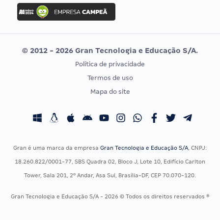
Concurso Ibama
Idecan
Concurso MPU
Selecon
Editais publicados
Uniase
© 2012 - 2026 Gran Tecnologia e Educação S/A.
Vunesp
Política de privacidade
CONCURSOS POR PROFISSÃO
EXAME DE ORDEM
Termos de uso
Concursos Administrativos
OAB
Mapa do site
Concursos Educação
Prova OAB
Concursos Fiscais
Calendário OAB
Concursos Jurídicos
Questões OAB
Concursos Militares
Recursos OAB
Gran é uma marca da empresa
Gran Tecnologia e Educação S/A
, CNPJ:
Concursos Policiais
Exame de Ordem
18.260.822/0001-77, SBS Quadra 02, Bloco J, Lote 10, Edifício Carlton
Concursos Saúde
Tower, Sala 201, 2º Andar, Asa Sul, Brasília-DF, CEP 70.070-120.
Concursos Tribunais
Gran Tecnologia e Educação S/A - 2026 © Todos os direitos reservados ®
Residência Multiprofissional