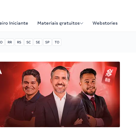
iro Iniciante
Materiais gratuitos
Webstories
O
RR
RS
SC
SE
SP
TO