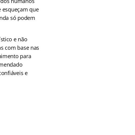
s dos humanos
se esqueçam que
ainda só podem
stico e não
tas com base nas
nimento para
comendado
onfiáveis e