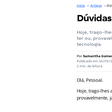
Início
››
Artigos
››
Dúvidas
Hoje, trago-lh
ter ou, provave
tecnologia.
Por
Samantha Gome
Publicado em
26/05/
2 min. de leitura
Olá, Pessoal.
Hoje, trago-lhes
provavelmente, j