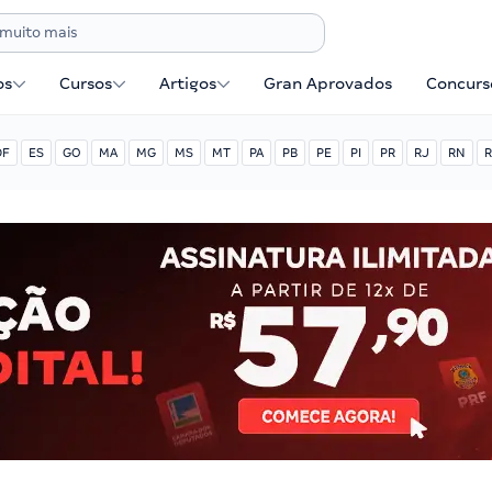
os
Cursos
Artigos
Gran Aprovados
Concurse
DF
ES
GO
MA
MG
MS
MT
PA
PB
PE
PI
PR
RJ
RN
R