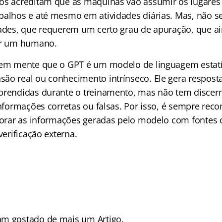
tos acreditam que as máquinas vão assumir os lugare
balhos e até mesmo em atividades diárias. Mas, não 
dades, que requerem um certo grau de apuração, que 
or um humano.
 em mente que o GPT é um modelo de linguagem estatí
ão real ou conhecimento intrínseco. Ele gera respos
prendidas durante o treinamento, mas não tem discer
 informações corretas ou falsas. Por isso, é sempre re
oborar as informações geradas pelo modelo com fontes c
verificação externa.
am gostado de mais um Artigo.