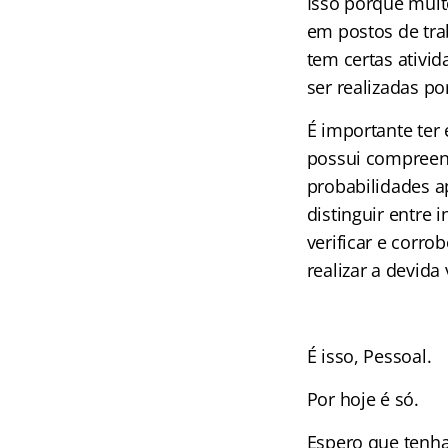
Isso porque mui
em postos de tra
tem certas ativi
ser realizadas p
É importante ter
possui compreens
probabilidades a
distinguir entre
verificar e corr
realizar a devida 
É isso, Pessoal.
Por hoje é só.
Espero que tenh