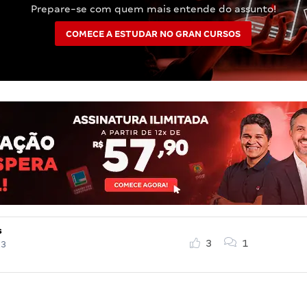
Prepare-se com quem mais entende do assunto!
COMECE A ESTUDAR NO GRAN CURSOS
s
3
1
23