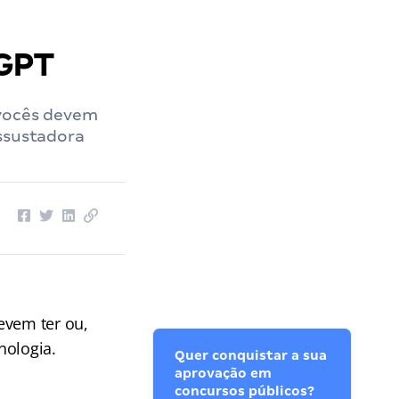
 GPT
 vocês devem
assustadora
evem ter ou,
nologia.
Quer conquistar a sua
aprovação em
concursos públicos?