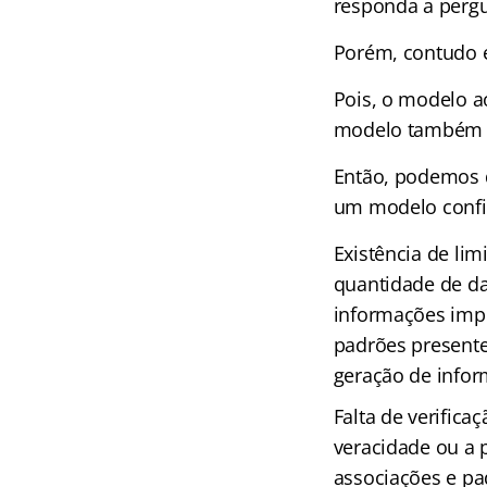
responda a pergu
Porém, contudo e
Pois, o modelo a
modelo também p
Então, podemos d
um modelo confiá
Existência de li
quantidade de da
informações imp
padrões presente
geração de infor
Falta de verific
veracidade ou a 
associações e p