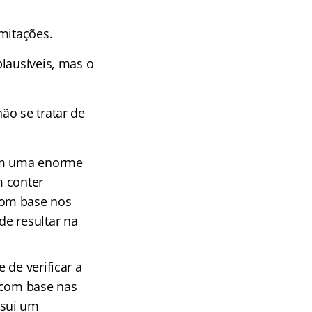
imitações.
lausíveis, mas o
ão se tratar de
 em uma enorme
m conter
com base nos
de resultar na
 de verificar a
 com base nas
ssui um