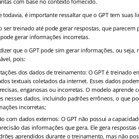
ntas com base no contexto fornecido.
 todavia, é importante ressaltar que o GPT tem suas l
o ser treinado até pode gerar respostas, que parecem p
ode gerar informações incorretas.
izer que o GPT pode sim gerar informações, ou seja, n
vel, pois:
mitações dos dados de treinamento: O GPT é treinado
dos textuais coletados da internet. Esses dados pode
recisas, enganosas ou incorretas. O modelo aprende 
s nesses dados, incluindo padrões errôneos, o que po
mações incorretas;
ação com dados externos: O GPT não possui a capacidade
precisão das informações que gera. Ele gera respostas
adrões aprendidos durante o treinamento, mas não po