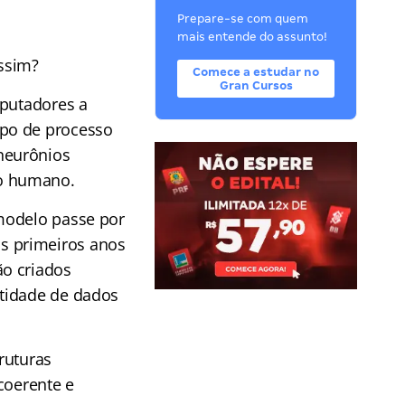
Prepare-se com quem
mais entende do assunto!
ssim?
Comece a estudar no
Gran Cursos
mputadores a
ipo de processo
neurônios
ro humano.
modelo passe por
s primeiros anos
ão criados
ntidade de dados
ruturas
coerente e