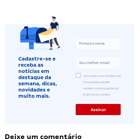
Cadastre-se e
receba as
notícias em
Concordo com a Política de
destaque da
Privacidade e aceito
semana, dicas,
receber comunicações do
novidades e
Gran Cursos Online.
muito mais.
Deixe um comentário