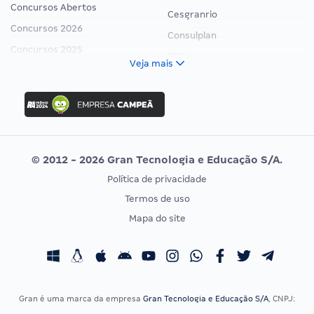
Concursos Abertos
Cesgranrio
Concursos 2026
Consulplan
Concursos 2025
FCC
Veja mais
Concurso Nacional Unificado
FGV
Concurso Ibama
Idecan
Concurso MPU
Selecon
Editais publicados
Uniase
© 2012 - 2026 Gran Tecnologia e Educação S/A.
Vunesp
Política de privacidade
CONCURSOS POR PROFISSÃO
EXAME DE ORDEM
Termos de uso
Concursos Administrativos
OAB
Mapa do site
Concursos Educação
Prova OAB
Concursos Fiscais
Calendário OAB
Concursos Jurídicos
Questões OAB
Concursos Militares
Recursos OAB
Gran é uma marca da empresa
Gran Tecnologia e Educação S/A
, CNPJ:
Concursos Policiais
Exame de Ordem