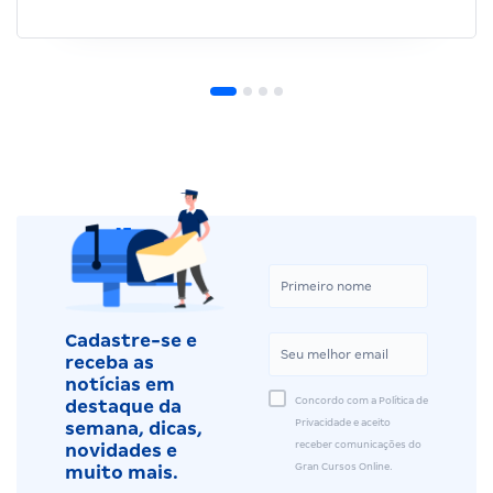
Cadastre-se e
receba as
notícias em
Concordo com a Política de
destaque da
Privacidade e aceito
semana, dicas,
receber comunicações do
novidades e
Gran Cursos Online.
muito mais.