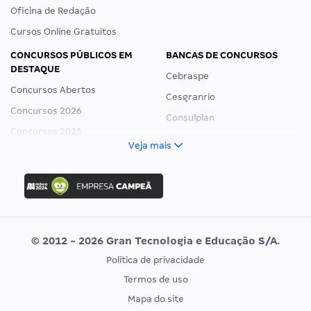
Oficina de Redação
Cursos Online Gratuitos
CONCURSOS PÚBLICOS EM
BANCAS DE CONCURSOS
DESTAQUE
Cebraspe
Concursos Abertos
Cesgranrio
Concursos 2026
Consulplan
Concursos 2025
FCC
Veja mais
Concurso Nacional Unificado
FGV
Concurso Ibama
Idecan
Concurso MPU
Selecon
Editais publicados
Uniase
© 2012 - 2026 Gran Tecnologia e Educação S/A.
Vunesp
Política de privacidade
CONCURSOS POR PROFISSÃO
EXAME DE ORDEM
Termos de uso
Concursos Administrativos
OAB
Mapa do site
Concursos Educação
Prova OAB