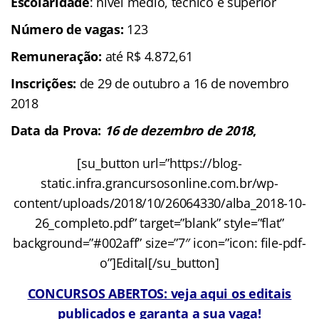
Escolaridade
: nível médio, técnico e superior
Número de vagas:
123
Remuneração:
até R$ 4.872,61
Inscrições:
de
29 de outubro a 16 de novembro
2018
Data da Prova:
16 de dezembro de 2018
,
[su_button url=”https://blog-
static.infra.grancursosonline.com.br/wp-
content/uploads/2018/10/26064330/alba_2018-10-
26_completo.pdf” target=”blank” style=”flat”
background=”#002aff” size=”7″ icon=”icon: file-pdf-
o”]Edital[/su_button]
CONCURSOS ABERTOS: veja aqui os editais
publicados e garanta a sua vaga!