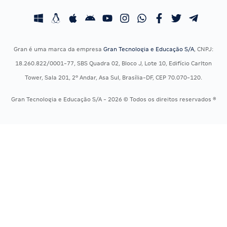
Concursos Fiscais
Calendário OAB
Concursos Jurídicos
Questões OAB
Concursos Militares
Recursos OAB
Gran é uma marca da empresa
Gran Tecnologia e Educação S/A
, CNPJ:
Concursos Policiais
Exame de Ordem
18.260.822/0001-77, SBS Quadra 02, Bloco J, Lote 10, Edifício Carlton
Concursos Saúde
Tower, Sala 201, 2º Andar, Asa Sul, Brasília-DF, CEP 70.070-120.
Concursos Tribunais
Gran Tecnologia e Educação S/A - 2026 © Todos os direitos reservados ®
Residência Multiprofissional