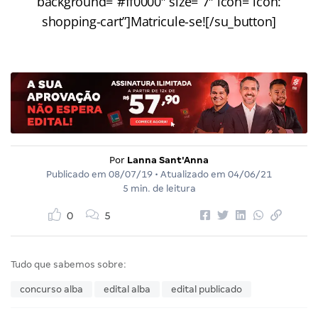
background=”#ff0000″ size=”7″ icon=”icon:
shopping-cart”]Matricule-se![/su_button]
Por
Lanna Sant'Anna
Publicado em
08/07/19
• Atualizado em
04/06/21
5 min. de leitura
0
5
Tudo que sabemos sobre:
concurso alba
edital alba
edital publicado