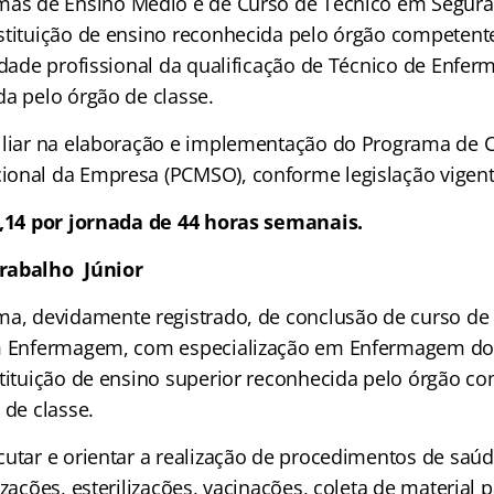
omas de Ensino Médio e de Curso de Técnico em Segura
stituição de ensino reconhecida pelo órgão competent
tidade profissional da qualificação de Técnico de Enfe
da pelo órgão de classe.
xiliar na elaboração e implementação do Programa de 
onal da Empresa (PCMSO), conforme legislação vigente
4,14 por jornada de 44 horas semanais.
rabalho Júnior
oma, devidamente registrado, de conclusão de curso d
em Enfermagem, com especialização em Enfermagem do
stituição de ensino superior reconhecida pelo órgão c
 de classe.
ecutar e orientar a realização de procedimentos de saú
izações, esterilizações, vacinações, coleta de material