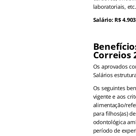
laboratoriais, etc.
Salário: R$ 4.90
Benefício
Correios 
Os aprovados con
Salários estrutur
Os seguintes ben
vigente e aos cri
alimentação/refei
para filhos(as) d
odontológica amb
período de experi