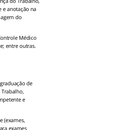
nça do Trabalho,
e e anotação na
rmagem do
Controle Médico
; entre outras.
e graduação de
 Trabalho,
ompetente e
de (exames,
 para exames