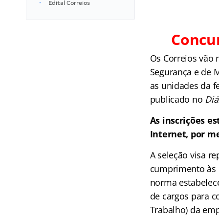
Edital Correios
Concur
Os Correios vão 
Segurança e de M
as unidades da fe
publicado no
Diá
As inscrições e
Internet, por m
A seleção visa re
cumprimento às e
norma estabelece,
de cargos para c
Trabalho) da emp