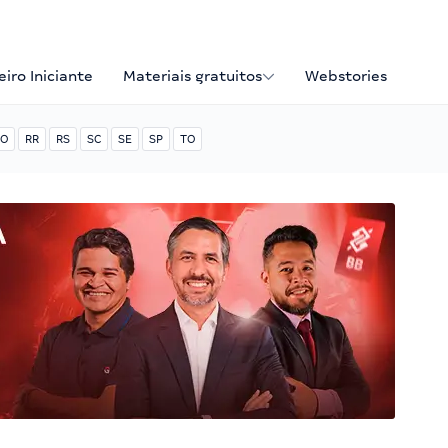
iro Iniciante
Materiais gratuitos
Webstories
O
RR
RS
SC
SE
SP
TO