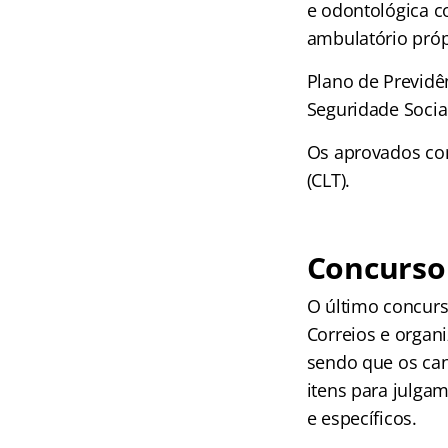
e odontológica c
ambulatório próp
Plano de Previdê
Seguridade Socia
Os aprovados con
(CLT).
Concurso
O último concurs
Correios e organ
sendo que os can
itens para julga
e específicos.