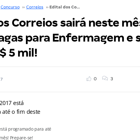
Concurso
››
Correios
››
Edital dos Correios sairá neste mês! Não perca: vagas para Enfermagem e salários de até R$ 5 mil!
os Correios sairá neste mê
vagas para Enfermagem e s
$ 5 mil!
0
3
17
 está programado para até
 mês! Prepare-se!