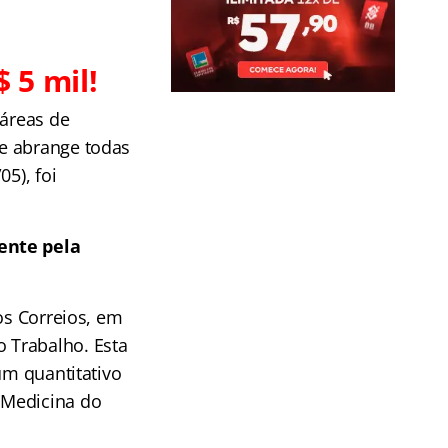
 5 mil!
 áreas de
me abrange todas
5), foi
.
ente pela
os Correios, em
 Trabalho. Esta
um quantitativo
 Medicina do