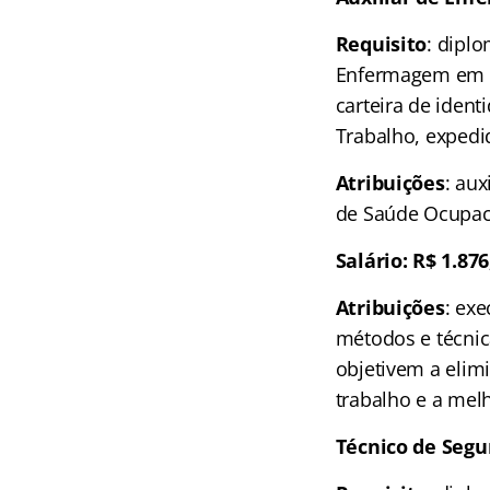
Requisito
: dipl
Enfermagem em c
carteira de ident
Trabalho, expedi
Atribuições
: au
de Saúde Ocupaci
Salário: R$ 1.876
Atribuições
: exe
métodos e técnica
objetivem a elim
trabalho e a mel
Técnico de Segu