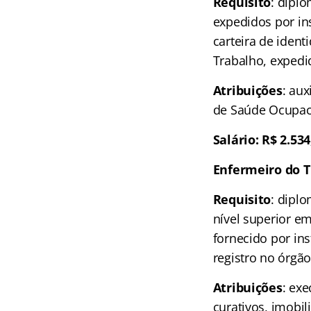
Requisito
: dipl
expedidos por in
carteira de iden
Trabalho, expedi
Atribuições
: au
de Saúde Ocupaci
Salário: R$ 2.53
Enfermeiro do T
Requisito
: dipl
nível superior 
fornecido por in
registro no órgão
Atribuições
: ex
curativos, imobil