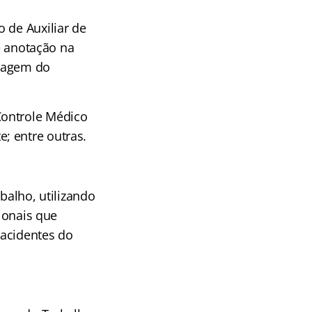
 de Auxiliar de
 anotação na
rmagem do
Controle Médico
; entre outras.
abalho, utilizando
cionais que
 acidentes do