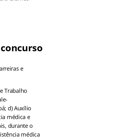
 concurso
rreiras e
de Trabalho
le-
á; d) Auxílio
cia médica e
is, durante o
sistência médica