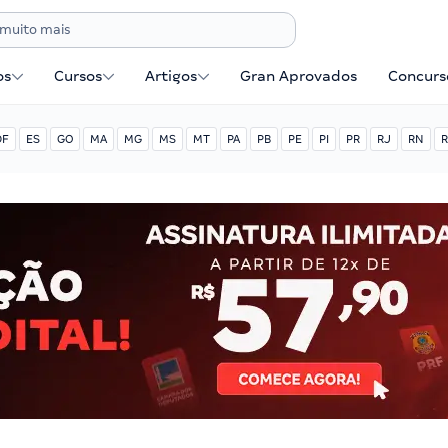
os
Cursos
Artigos
Gran Aprovados
Concurse
DF
ES
GO
MA
MG
MS
MT
PA
PB
PE
PI
PR
RJ
RN
R