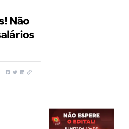
s! Não
alários