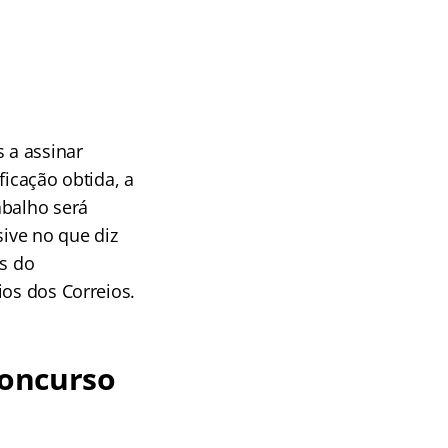
 a assinar
ficação obtida, a
abalho será
sive no que diz
as do
ios dos Correios.
concurso