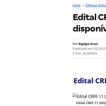
Início
››
Últimas Notíc
Edital C
disponív
Por
Equipe Gran
Publicado em
15/05/
2 min. de leitura
Edital CR
Edital CREF 11 (MS