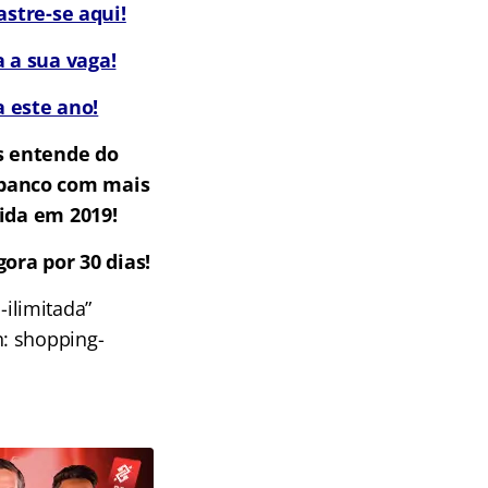
stre-se aqui!
 a sua vaga!
 este ano!
s entende do
m banco com mais
ida em 2019!
ora por 30 dias!
ilimitada”
n: shopping-