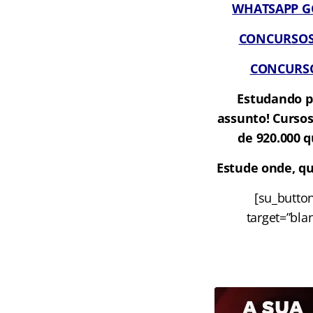
WHATSAPP GCO
CONCURSOS A
CONCURSOS
Estudando p
assunto! Cursos
de 920.000 q
Estude onde, qu
[su_butto
target=”bla