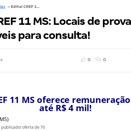
ias
››
Edital CREF 11 MS: Locais de provas disponíveis para consulta!
REF 11 MS: Locais de prov
eis para consulta!
0
0
19
EF 11 MS oferece remuneração 
até R$ 4 mil!
)
publicado! oferta de 70