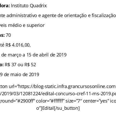
dora:
Instituto Quadrix
te administrativo e agente de orientação e fiscalização
eis médio e superior
s:
70
té R$ 4.016,00,
 de março a 15 de abril de 2019
ão:
R$ 37 ou R$ 52
9 de maio de 2019
ton url=”https://blog-static.infra.grancursosonline.co
/2019/03/12081224/edital-concurso-cref-11-ms-2019.pdf
ground=”#2900ff” color=”#ffffff” size=”7″ center=”yes” ico
o”]Edital[/su_button]