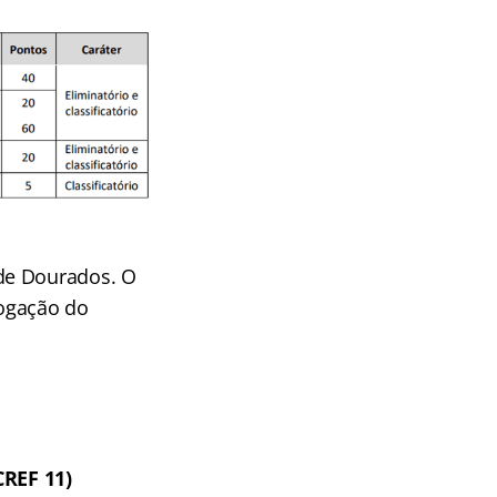
de Dourados. O
logação do
CREF 11)