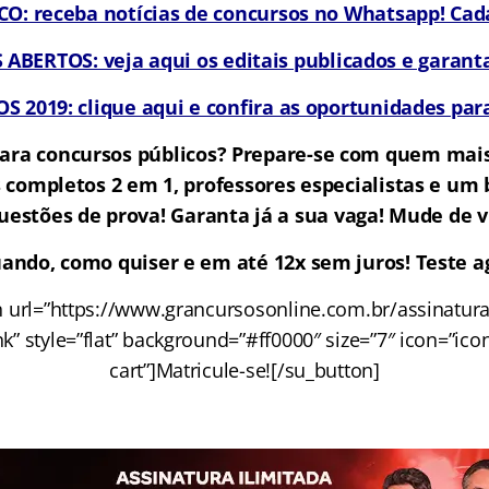
: receba notícias de concursos no Whatsapp! Cada
BERTOS: veja aqui os editais publicados e garanta
 2019: clique aqui e confira as oportunidades para
ara concursos públicos? Prepare-se com quem mai
 completos 2 em 1, professores especialistas e u
uestões de prova! Garanta já a sua vaga! Mude de v
ando, como quiser e em até 12x sem juros! Teste ag
n url=”https://www.grancursosonline.com.br/assinatura-
nk” style=”flat” background=”#ff0000″ size=”7″ icon=”ico
cart”]Matricule-se![/su_button]