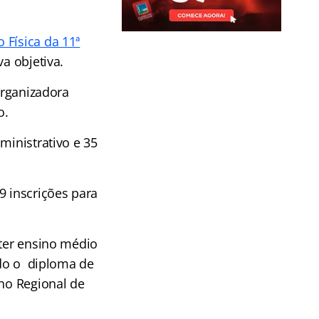
 Física da 11ª
a objetiva.
organizadora
o.
ministrativo e 35
9 inscrições para
 ter ensino médio
ido o diploma de
lho Regional de