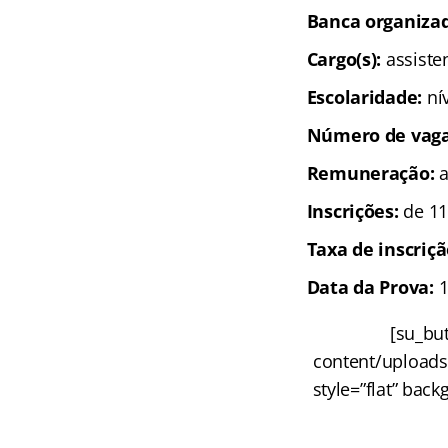
Banca organiza
Cargo(s):
assisten
Escolaridade:
nív
Número de vaga
Remuneração:
a
Inscrições:
de 11
Taxa de inscriç
Data da Prova:
1
[su_but
content/uploads
style=”flat” back