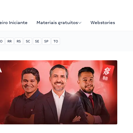
iro Iniciante
Materiais gratuitos
Webstories
O
RR
RS
SC
SE
SP
TO