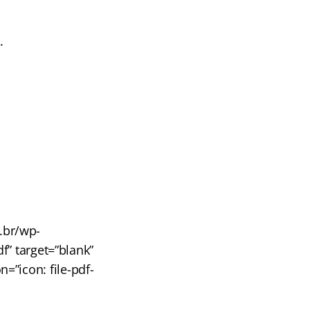
.
m.br/wp-
” target=”blank”
n=”icon: file-pdf-