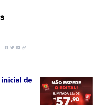
as
inicial de