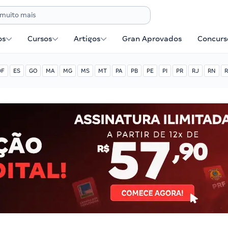
os
Cursos
Artigos
Gran Aprovados
Concurse
DF
ES
GO
MA
MG
MS
MT
PA
PB
PE
PI
PR
RJ
RN
R