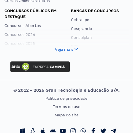
Cursos Online Gratuitos
CONCURSOS PÚBLICOS EM
BANCAS DE CONCURSOS
DESTAQUE
Cebraspe
Concursos Abertos
Cesgranrio
Concursos 2026
Consulplan
Concursos 2025
FCC
Veja mais
Concurso Nacional Unificado
FGV
Concurso Ibama
Idecan
Concurso MPU
Selecon
Editais publicados
Uniase
© 2012 - 2026 Gran Tecnologia e Educação S/A.
Vunesp
Política de privacidade
CONCURSOS POR PROFISSÃO
EXAME DE ORDEM
Termos de uso
Concursos Administrativos
OAB
Mapa do site
Concursos Educação
Prova OAB
Concursos Fiscais
Calendário OAB