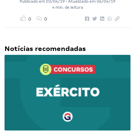
Publicado em
03/04/19
• Atualizado em
06/04/19
4 min. de leitura
0
0
Notícias recomendadas