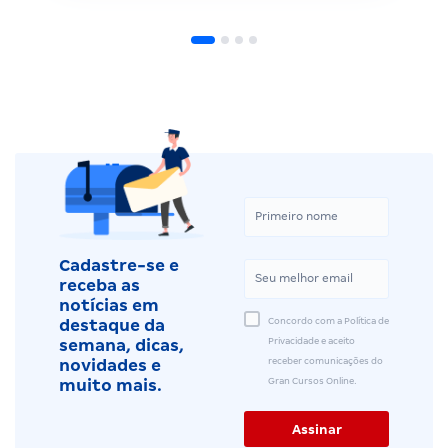
Cadastre-se e
receba as
notícias em
Concordo com a Política de
destaque da
Privacidade e aceito
semana, dicas,
receber comunicações do
novidades e
Gran Cursos Online.
muito mais.