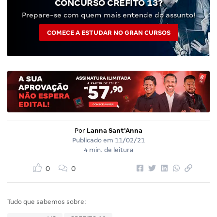
CONCURSO CREFITO 13?
Prepare-se com quem mais entende do assunto!
COMECE A ESTUDAR NO GRAN CURSOS
Por
Lanna Sant'Anna
Publicado em
11/02/21
4 min. de leitura
0
0
Tudo que sabemos sobre: