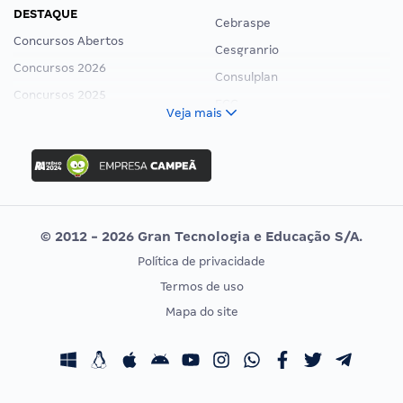
DESTAQUE
Cebraspe
Concursos Abertos
Cesgranrio
Concursos 2026
Consulplan
Concursos 2025
FCC
Veja mais
Concurso Nacional Unificado
FGV
Concurso Ibama
Idecan
Concurso MPU
Selecon
Editais publicados
Uniase
© 2012 - 2026 Gran Tecnologia e Educação S/A.
Vunesp
Política de privacidade
CONCURSOS POR PROFISSÃO
EXAME DE ORDEM
Termos de uso
Concursos Administrativos
OAB
Mapa do site
Concursos Educação
Prova OAB
Concursos Fiscais
Calendário OAB
Concursos Jurídicos
Questões OAB