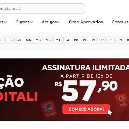
os
Cursos
Artigos
Gran Aprovados
Concurse
DF
ES
GO
MA
MG
MS
MT
PA
PB
PE
PI
PR
RJ
RN
R