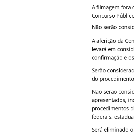
A filmagem fora 
Concurso Público
Não serão consi
A aferição da Co
levará em consid
confirmação e os 
Serão considerad
do procedimento 
Não serão consi
apresentados, in
procedimentos de
federais, estaduai
Será eliminado o