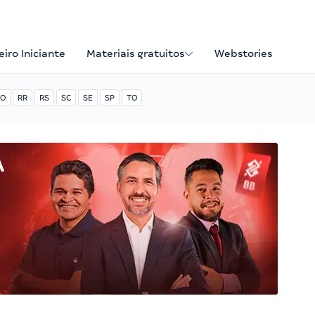
iro Iniciante
Materiais gratuitos
Webstories
O
RR
RS
SC
SE
SP
TO