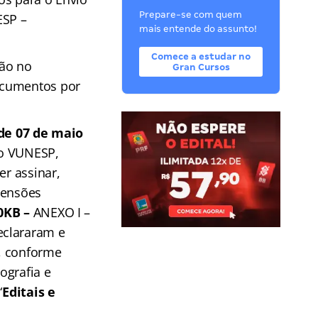
Prepare-se com quem
ESP –
mais entende do assunto!
Comece a estudar no
ção no
Gran Cursos
ocumentos por
de 07 de maio
ão VUNESP,
er assinar,
tensões
0KB –
ANEXO I –
eclararam e
, conforme
ografia e
“
Editais e