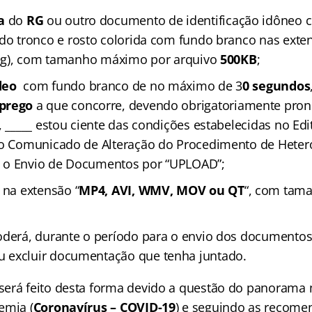
a
do
RG
ou outro documento de identificação idôneo c
do tronco e rosto colorida com fundo branco nas exte
jpeg), com tamanho máximo por arquivo
500KB
;
deo
com fundo branco de no máximo de 3
0 segundos
prego
a que concorre, devendo obrigatoriamente pronu
, _____ estou ciente das condições estabelecidas no Edi
no Comunicado de Alteração do Procedimento de Hetero
 o Envio de Documentos por “UPLOAD”;
 na extensão “
MP4, AVI, WMV, MOV ou QT
“, com tam
derá, durante o período para o envio dos documentos,
 excluir documentação que tenha juntado.
erá feito desta forma devido a questão do panorama 
emia (
Coronavírus – COVID-19
) e seguindo as recome