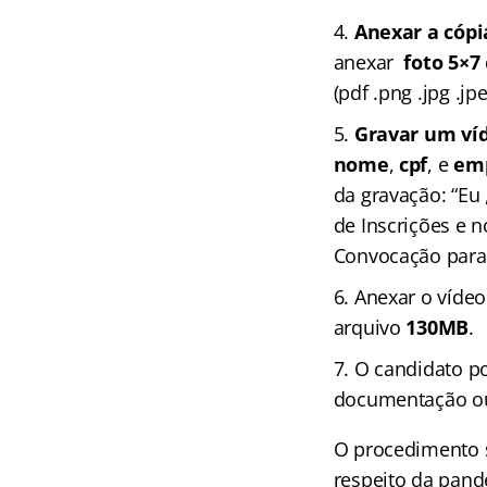
Anexar a cópi
anexar
foto 5×7
(pdf .png .jpg .
Gravar um ví
nome
,
cpf
, e
em
da gravação: “Eu 
de Inscrições e 
Convocação para
Anexar o vídeo
arquivo
130MB
.
O candidato po
documentação ou
O procedimento s
respeito da pand