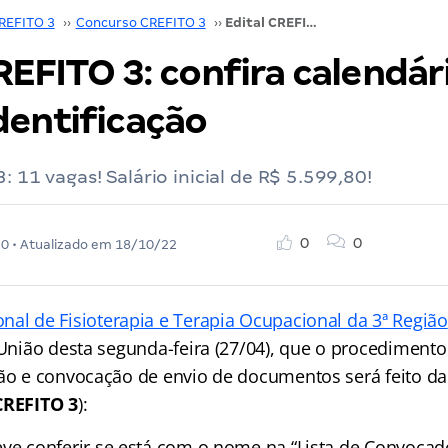
REFITO 3
››
Concurso CREFITO 3
››
Edital CREFITO 3: confira calendário de heteroidentificação
REFITO 3: confira calendár
dentificação
: 11 vagas! Salário inicial de R$ 5.599,80!
0
0
20
• Atualizado em
18/10/22
nal de Fisioterapia e Terapia Ocupacional da 3ª Região
 União desta segunda-feira (27/04), que o procedimento
ção e convocação de envio de documentos será feito da
CREFITO 3
):
ve conferir se está com o nome na “Lista de Convocad