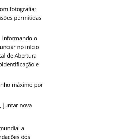
om fotografia;
nsões permitidas
, informando o
nciar no início
tal de Abertura
identificação e
anho máximo por
 juntar nova
mundial a
ndações dos