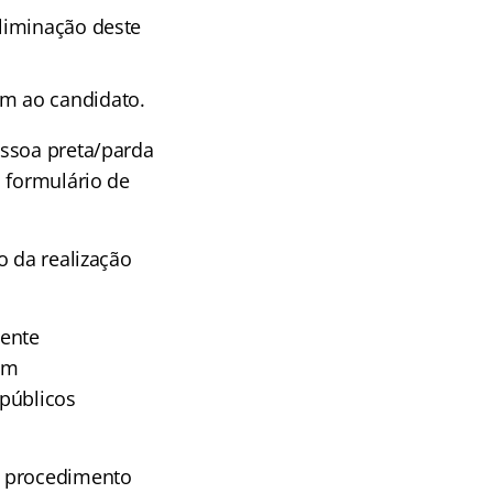
liminação deste
m ao candidato.
essoa preta/parda
o formulário de
o da realização
ente
em
 públicos
m procedimento