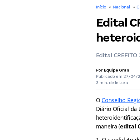
Início
››
Nacional
››
C
Edital C
heteroi
Edital CREFITO 3
Por
Equipe Gran
Publicado em
27/04/
3 min. de leitura
O
Conselho Regio
Diário Oficial da
heteroidentifica
maneira (
edital 
O candidato de