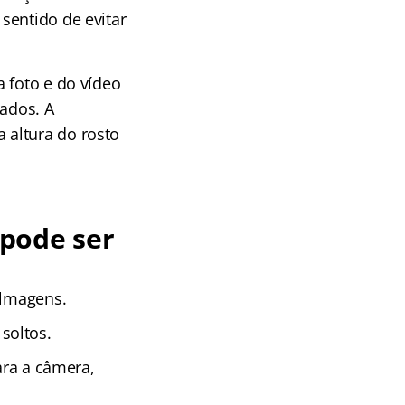
sentido de evitar
a foto e do vídeo
xados. A
 altura do rosto
 pode ser
ilmagens.
soltos.
ara a câmera,