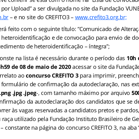
or Upload” a ser divulgada no site da Fundação VUN
.br
– e no site do CREFITO3 –
www.crefito3.org.br;
erá feito com o seguinte título: “Comunicado de Altera
heteroidentificação e de convocação para envio de d
edimento de heteroidentificação – íntegra”;
nste na lista é necessário durante o período das
10h 
h59 de 08 de maio de 2020
acessar o site da Fundaç
orrelato ao
concurso CREFITO 3
para imprimir, preench
o formulário de confirmação da autodeclaração, nas ex
.png .jpg .jpeg
-, com tamanho máximo por arquivo
50
nfirmação da autodeclaração dos candidatos que se d
rer às vagas reservadas a candidatos pretos e pardos
 raça utilizado pela Fundação Instituto Brasileiro de Ge
E – constante na página do concurso CREFITO 3, na aba 