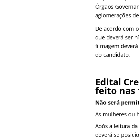
Órgãos Govername
aglomerações de
De acordo com 
que deverá ser n
filmagem deverá 
do candidato.
Edital Cr
feito nas
Não será permi
As mulheres ou h
Após a leitura da
deverá se posici