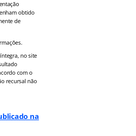
mentação
 tenham obtido
mente de
ormações.
ntegra, no site
esultado
 acordo com o
ão recursal não
ublicado na