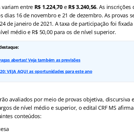
 variam entre
R$ 1.224,70
e
R$ 3.240,56
. As inscrições
os dias 16 de novembro e 21 de dezembro. As provas s
24 de janeiro de 2021. A taxa de participação foi fixad
ível médio e R$ 50,00 para os de nível superior.
destaque:
vagas abertas! Veja também as previsões
20: VEJA AQUI as oportunidades para este ano
ão avaliados por meio de provas objetiva, discursiva 
cargos de nível médio e superior, o edital CRF MS afirm
intes conteúdos:
uesa