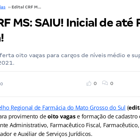
ias
››
Edital CRF MS: SAIU! Inicial de até R$ 3,2 mil! Veja!
RF MS: SAIU! Inicial de até 
!
ferta oito vagas para cargos de níveis médio e su
2021.
0
0
20
lho Regional de Farmácia do Mato Grosso do Sul
(
edi
para provimento de
oito vagas
e formação de cadastro 
nte Administrativo, Farmacêutico Fiscal, Farmacêutico,
ador e Auxiliar de Serviços Jurídicos.