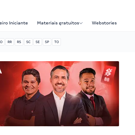
iro Iniciante
Materiais gratuitos
Webstories
O
RR
RS
SC
SE
SP
TO