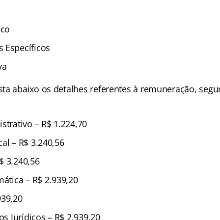
ico
 Específicos
va
ta abaixo os detalhes referentes à remuneração, segu
strativo – R$ 1.224,70
al – R$ 3.240,56
$ 3.240,56
mática – R$ 2.939,20
939,20
os Jurídicos – R$ 2.939,20