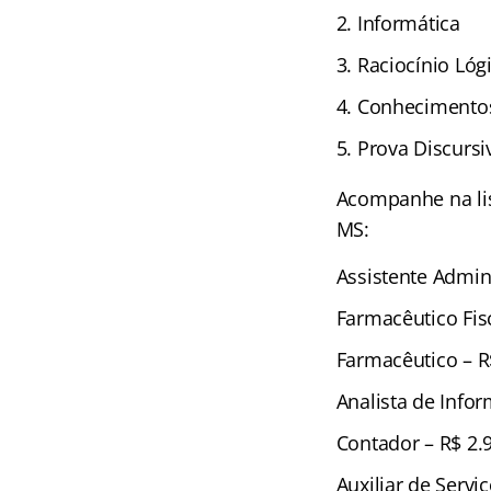
Informática
Raciocínio Lóg
Conhecimentos
Prova Discursi
Acompanhe na lis
MS:
Assistente Admini
Farmacêutico Fisc
Farmacêutico – R
Analista de Infor
Contador – R$ 2.
Auxiliar de Serviç