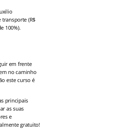
uxilio
e transporte (R$
de 100%).
uir em frente
cem no caminho
tão este curso é
s principais
ar as suas
res e
almente gratuito!