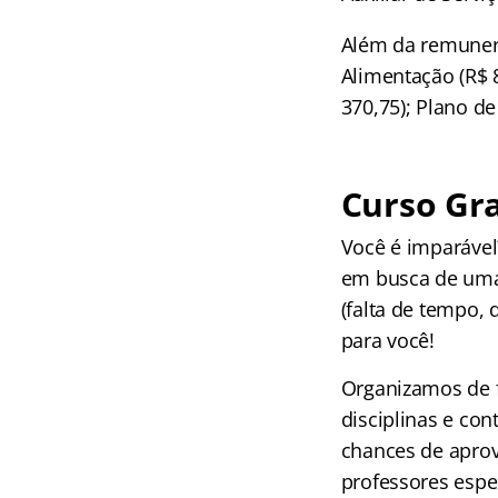
Além da remunera
Alimentação (R$ 8
370,75); Plano d
Curso Gra
Você é imparáve
em busca de uma
(falta de tempo, 
para você!
Organizamos de f
disciplinas e co
chances de aprov
professores espec