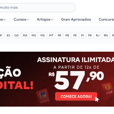
os
Cursos
Artigos
Gran Aprovados
Concurse
DF
ES
GO
MA
MG
MS
MT
PA
PB
PE
PI
PR
RJ
RN
R