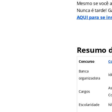
Mesmo se você ai
Nunca é tarde! G
AQUI para se in
Resumo d
Concurso
Co
Banca
Id
organizadora
As
Cargos
Co
Escolaridade
Ní