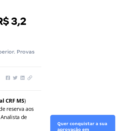
R$ 3,2
perior. Provas
tal CRF MS
)
de reserva aos
 Analista de
Quer conquistar a sua
aprovação em