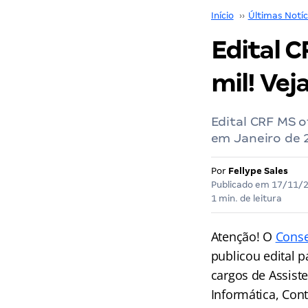
Início
››
Últimas Notíc
Edital C
mil! Veja
Edital CRF MS o
em Janeiro de 
Por
Fellype Sales
Publicado em
17/11/
1 min. de leitura
Atenção! O
Conse
publicou edital 
cargos de Assiste
Informática, Cont