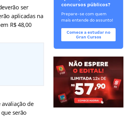
concursos públicos?
 deverão ser
Prepare-se com quem
erão aplicadas na
mais entende do assunto!
a em R$ 48,00
Comece a estudar no
Gran Cursos
e avaliação de
a que serão