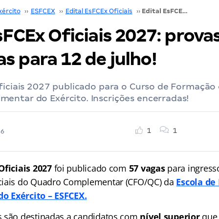
xército
››
ESFCEX
››
Edital EsFCEx Oficiais
››
Edital EsFCEx Oficiais 2027: provas marcadas para 12 de julho!
sFCEx Oficiais 2027: prova
s para 12 de julho!
ficiais 2027 publicado para o Curso de Formação 
entar do Exército. Inscrições encerradas!
1
1
26
Oficiais 2027
foi publicado com
57 vagas
para ingress
ciais do Quadro Complementar (CFO/QC) da
Escola de
o Exército – ESFCEX
.
s são destinadas a candidatos com
nível superior
que