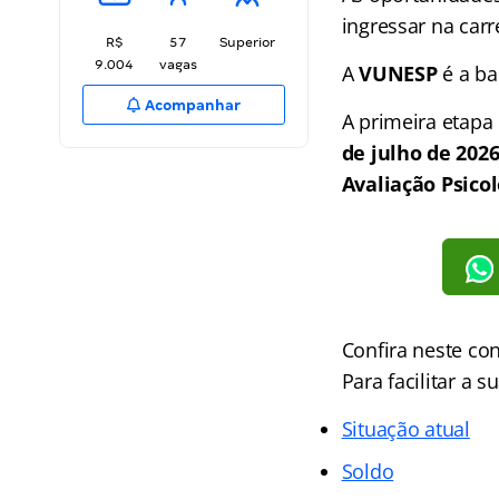
ingressar na carr
R$
57
Superior
9.004
vagas
A
VUNESP
é a ba
Acompanhar
A primeira etapa
de julho de 202
Avaliação Psico
Confira neste co
Para facilitar a s
Situação atual
Soldo