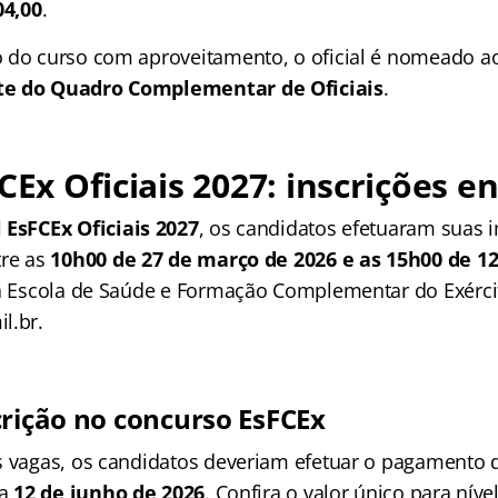
04,00
.
 do curso com aproveitamento, o oficial é nomeado a
te do Quadro Complementar de Oficiais
.
CEx Oficiais 2027
: inscrições e
l EsFCEx Oficiais 2027
, os candidatos efetuaram suas i
tre as
10h00 de 27 de março de 2026 e as 15h00 de 1
da Escola de Saúde e Formação Complementar do Exérci
l.br.
crição no concurso EsFCEx
s vagas, os candidatos deveriam efetuar o pagamento 
ia
12 de junho de 2026
. Confira o valor único para níve