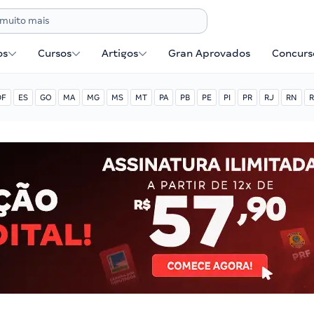
os
Cursos
Artigos
Gran Aprovados
Concurse
DF
ES
GO
MA
MG
MS
MT
PA
PB
PE
PI
PR
RJ
RN
R