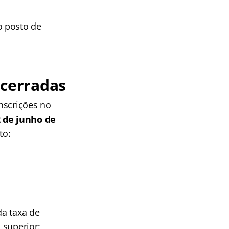
o posto de
ncerradas
nscrições no
2 de junho de
to:
da taxa de
l superior: