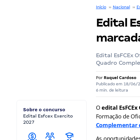
Início
››
Nacional
››
E
Edital E
marcada
Edital EsFCEx O
Quadro Complem
Por
Raquel Cardoso
Publicado em
18/06/
6 min. de leitura
O
edital EsFCEx 
Sobre o concurso
Formação de Ofi
Edital Esfcex Exercito
2027
Complementar d
As oportunidade