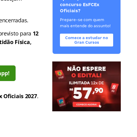
concurso EsFCEx
Oficiais?
 encerradas.
Prepare-se com quem
mais entende do assunto!
 previsto para
12
Comece a estudar no
idão Física,
Gran Cursos
app!
 Oficiais 2027
.