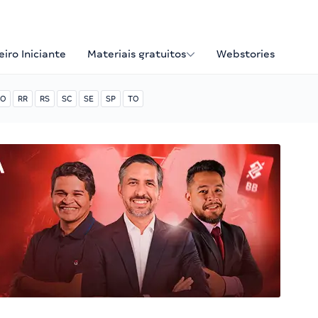
iro Iniciante
Materiais gratuitos
Webstories
O
RR
RS
SC
SE
SP
TO