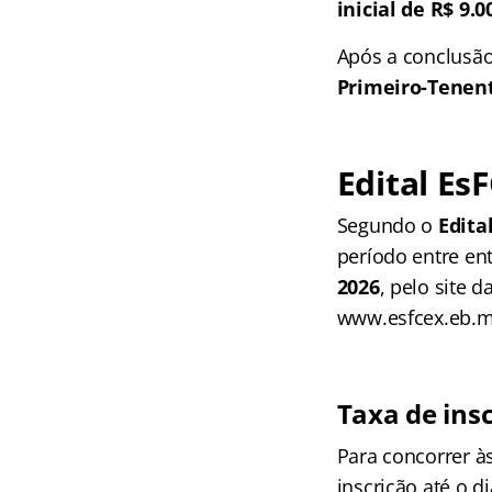
inicial de R$ 9.0
Após a conclusão
Primeiro-Tenen
Edital EsF
Segundo o
Edita
período entre en
2026
, pelo site 
www.esfcex.eb.mi
Taxa de ins
Para concorrer à
inscrição até o d