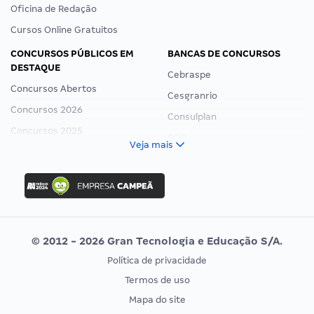
Oficina de Redação
Cursos Online Gratuitos
CONCURSOS PÚBLICOS EM
BANCAS DE CONCURSOS
DESTAQUE
Cebraspe
Concursos Abertos
Cesgranrio
Concursos 2026
Consulplan
Concursos 2025
FCC
Veja mais
Concurso Nacional Unificado
FGV
Concurso Ibama
Idecan
Concurso MPU
Selecon
Editais publicados
Uniase
© 2012 - 2026 Gran Tecnologia e Educação S/A.
Vunesp
Política de privacidade
CONCURSOS POR PROFISSÃO
EXAME DE ORDEM
Termos de uso
Concursos Administrativos
OAB
Mapa do site
Concursos Educação
Prova OAB