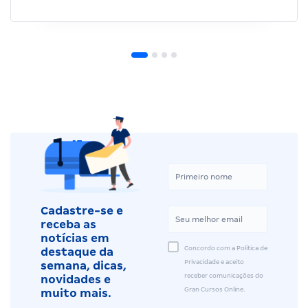
Cadastre-se e
receba as
notícias em
Concordo com a Política de
destaque da
Privacidade e aceito
semana, dicas,
receber comunicações do
novidades e
Gran Cursos Online.
muito mais.