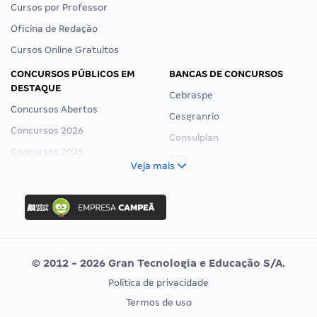
Cursos por Professor
Oficina de Redação
Cursos Online Gratuitos
CONCURSOS PÚBLICOS EM
BANCAS DE CONCURSOS
DESTAQUE
Cebraspe
Concursos Abertos
Cesgranrio
Concursos 2026
Consulplan
Concursos 2025
FCC
Veja mais
Concurso Nacional Unificado
FGV
Concurso Ibama
Idecan
Concurso MPU
Selecon
Editais publicados
Uniase
© 2012 - 2026 Gran Tecnologia e Educação S/A.
Vunesp
Política de privacidade
CONCURSOS POR PROFISSÃO
EXAME DE ORDEM
Termos de uso
Concursos Administrativos
OAB