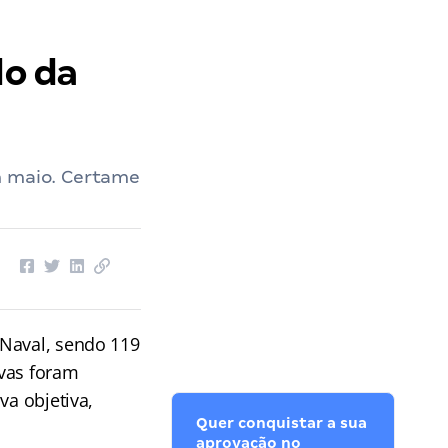
do da
m maio. Certame
 Naval, sendo 119
ovas foram
va objetiva,
Quer conquistar a sua
aprovação no