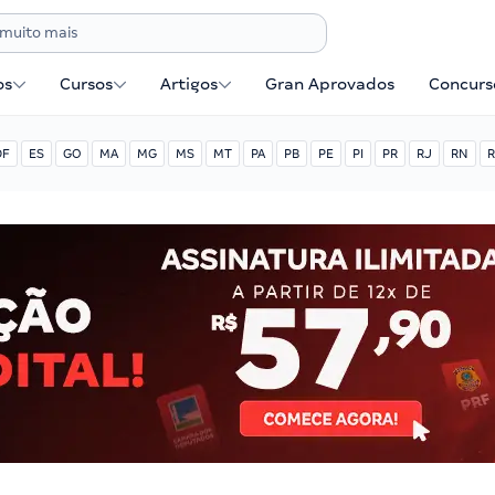
os
Cursos
Artigos
Gran Aprovados
Concurse
DF
ES
GO
MA
MG
MS
MT
PA
PB
PE
PI
PR
RJ
RN
R