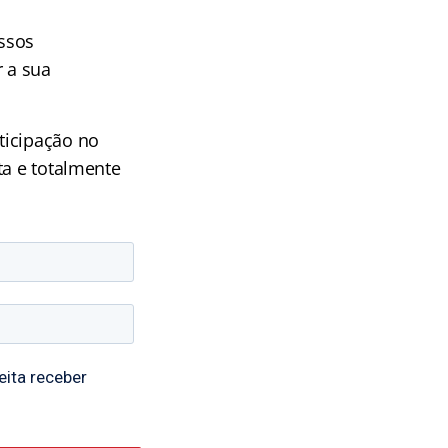
ossos
r a sua
ticipação no
ta e totalmente