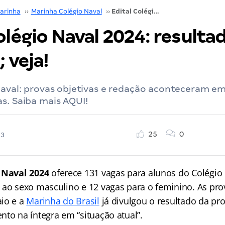
arinha
››
Marinha Colégio Naval
››
Edital Colégio Naval 2024: resultado da objetiva; veja!
olégio Naval 2024: resulta
; veja!
 Naval: provas objetivas e redação aconteceram e
s. Saiba mais AQUI!
25
0
23
o Naval 2024
oferece 131 vagas para alunos do Colégio
 ao sexo masculino e 12 vagas para o feminino. As pr
io e a
Marinha do Brasil
já divulgou o resultado da pro
nto na íntegra em “situação atual”.