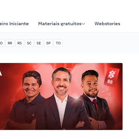
iro Iniciante
Materiais gratuitos
Webstories
O
RR
RS
SC
SE
SP
TO