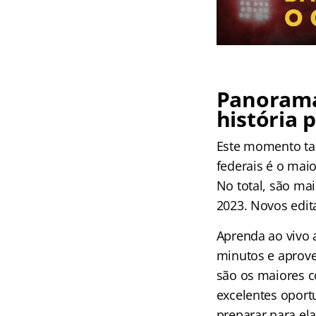
Panorama
história 
Este momento ta
federais é o mai
No total, são ma
2023. Novos edit
Aprenda ao vivo 
minutos e aprove
são os maiores co
excelentes opor
preparar para ela