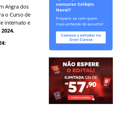
concurso Colégio
em Angra dos
Naval?
ara o Curso de
Prepare-se com quem
e internato e
mais entende do assunto!
l 2024.
Comece a estudar no
Gran Cursos
24: