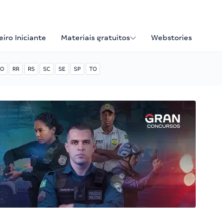
iro Iniciante
Materiais gratuitos
Webstories
O
RR
RS
SC
SE
SP
TO