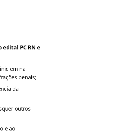
o edital PC RN e
 iniciem na
nfrações penais;
ência da
isquer outros
ão e ao