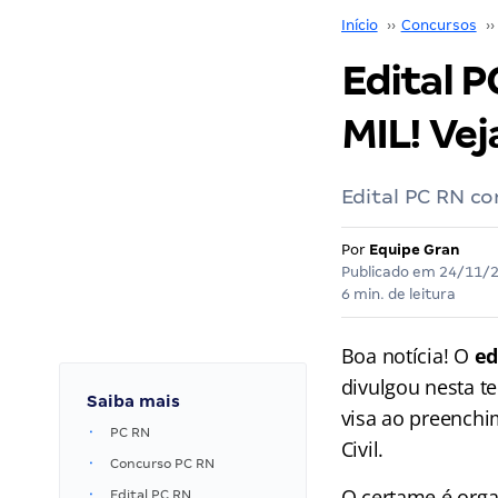
Início
››
Concursos
››
Edital P
MIL! Vej
Edital PC RN c
Por
Equipe Gran
Publicado em
24/11/
6 min. de leitura
Boa notícia! O
ed
divulgou nesta t
Saiba mais
visa ao preenchi
PC RN
Civil.
Concurso PC RN
O certame é orga
Edital PC RN