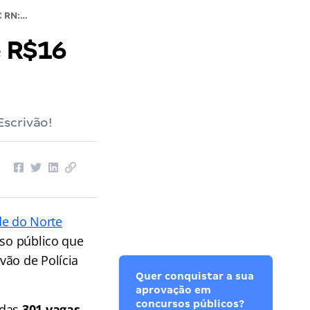
Edital PC RN: SAIU! 301 vagas e até R$16 MIL! Veja!
é R$16
scrivão!
nde do Norte
rso público que
vão de Polícia
Quer conquistar a sua
aprovação em
concursos públicos?
adas
301 vagas