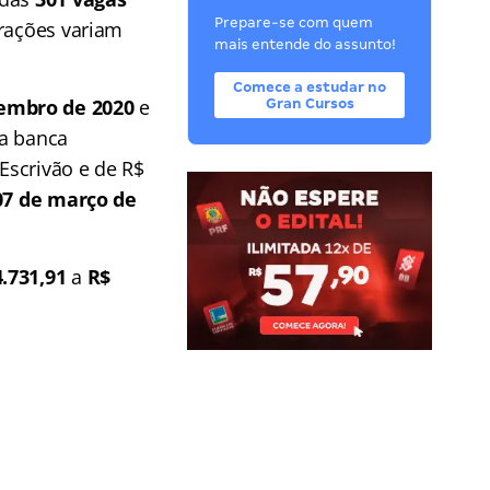
Prepare-se com quem
erações variam
mais entende do assunto!
Comece a estudar no
embro de 2020
e
Gran Cursos
da banca
 Escrivão e de R$
07 de março de
4.731,91
a
R$