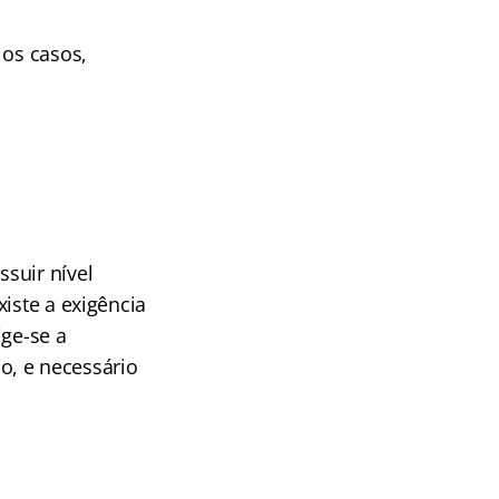
 os casos,
suir nível
iste a exigência
ige-se a
o, e necessário