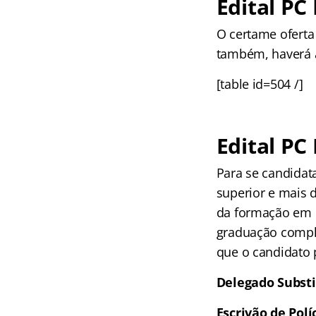
Edital PC
O certame oferta
também, haverá a
[table id=504 /]
Edital PC
Para se candidat
superior e mais d
da formação em D
graduação comple
que o candidato 
Delegado Substi
Escrivão de Polí