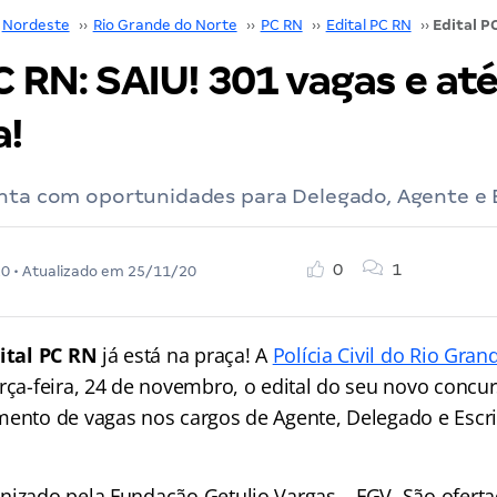
Nordeste
››
Rio Grande do Norte
››
PC RN
››
Edital PC RN
››
C RN: SAIU! 301 vagas e at
a!
onta com oportunidades para Delegado, Agente e E
0
1
20
• Atualizado em
25/11/20
ital PC RN
já está na praça! A
Polícia Civil do Rio Gra
erça-feira, 24 de novembro, o edital do seu novo concu
mento de vagas nos cargos de Agente, Delegado e Escri
nizado pela Fundação Getulio Vargas – FGV. São ofert