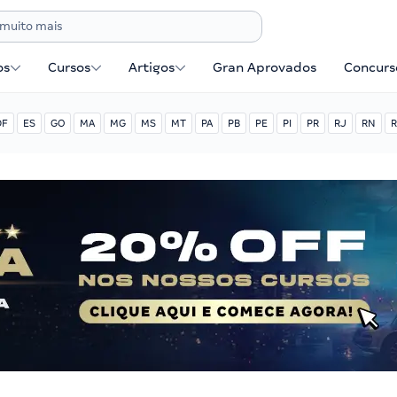
os
Cursos
Artigos
Gran Aprovados
Concurse
DF
ES
GO
MA
MG
MS
MT
PA
PB
PE
PI
PR
RJ
RN
R