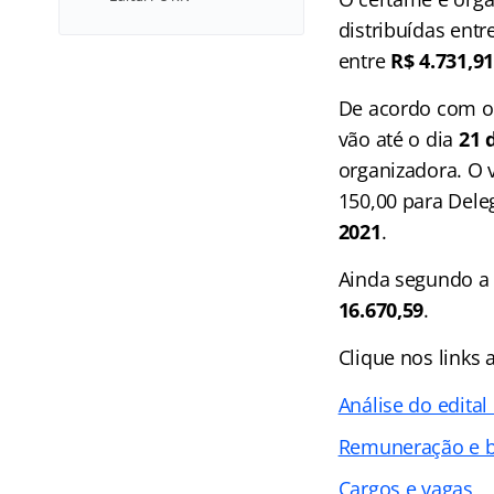
distribuídas ent
entre
R$ 4.731,9
De acordo com o
vão até o dia
21 
organizadora. O v
150,00 para Dele
2021
.
Ainda segundo a 
16.670,59
.
Clique nos links 
Análise do edital
Remuneração e b
Cargos e vagas