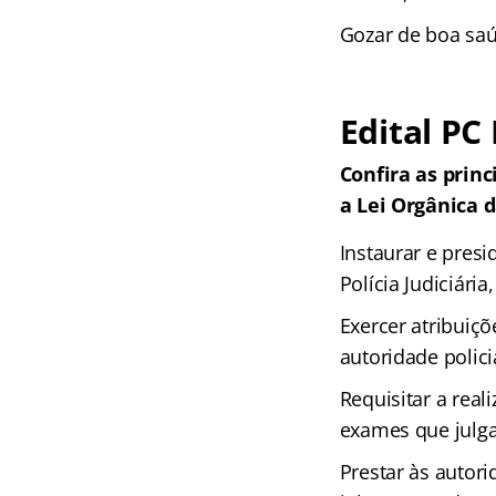
Gozar de boa saú
Edital PC
Confira as princ
a Lei Orgânica d
Instaurar e presi
Polícia Judiciári
Exercer atribuiç
autoridade polici
Requisitar a real
exames que julga
Prestar às autori