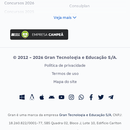
Concursos 2026
Consulplan
Concursos 2025
FCC
Veja mais
Concurso Nacional Unificado
FGV
Concurso Ibama
Idecan
Concurso MPU
Selecon
Editais publicados
Uniase
© 2012 - 2026 Gran Tecnologia e Educação S/A.
Vunesp
Política de privacidade
CONCURSOS POR PROFISSÃO
EXAME DE ORDEM
Termos de uso
Concursos Administrativos
OAB
Mapa do site
Concursos Educação
Prova OAB
Concursos Fiscais
Calendário OAB
Concursos Jurídicos
Questões OAB
Concursos Militares
Recursos OAB
Gran é uma marca da empresa
Gran Tecnologia e Educação S/A
, CNPJ:
Concursos Policiais
Exame de Ordem
18.260.822/0001-77, SBS Quadra 02, Bloco J, Lote 10, Edifício Carlton
Concursos Saúde