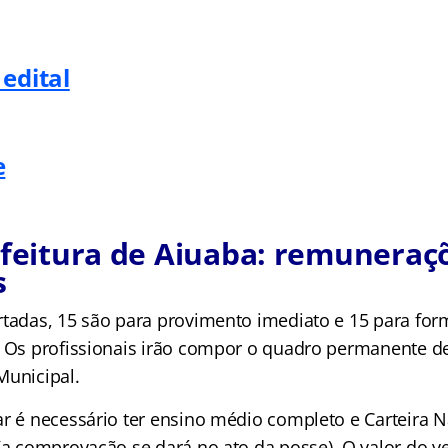
edital
e
efeitura de Aiuaba: remuneraç
s
rtadas, 15 são para provimento imediato e 15 para fo
. Os profissionais irão compor o quadro permanente d
Municipal.
ar é necessário ter ensino médio completo e Carteira N
(a comprovação se dará no ato da posse). O valor do v