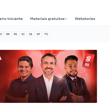
iro Iniciante
Materiais gratuitos
Webstories
O
RR
RS
SC
SE
SP
TO