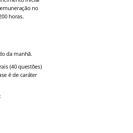
a remuneração no
200 horas.
odo da manhã.
ais (40 questões)
se é de caráter
: