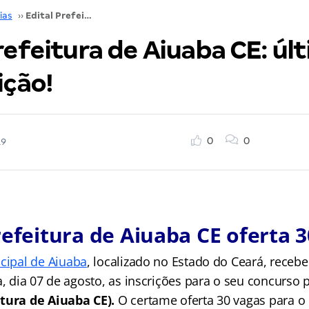
ias
››
Edital Prefeitura de Aiuaba CE: último dia de inscrição!
refeitura de Aiuaba CE: úl
ição!
0
0
19
refeitura de Aiuaba CE oferta 
icipal de Aiuaba
, localizado no Estado do Ceará, recebe
a, dia 07 de agosto, as inscrições para o seu concurso 
itura de Aiuaba CE).
O certame oferta 30 vagas para o