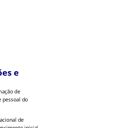
ões e
rmação de
e pessoal do
acional de
encimento inicial