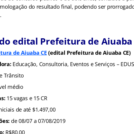
mologação do resultado final, podendo ser prorrogado
.
do edital Prefeitura de Aiuaba
itura de Aiuaba CE
(edital Prefeitura de Aiuaba CE)
dora:
Educação, Consultoria, Eventos e Serviços – EDU
e Trânsito
vel médio
as:
15 vagas e 15 CR
niciais de até $1.497,00
ções:
de 08/07 a 07/08/2019
ão:
R$80,00