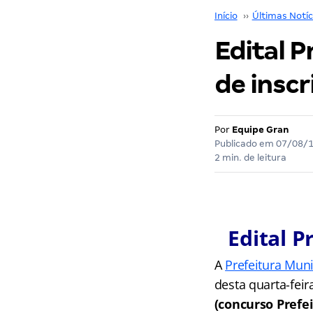
Início
››
Últimas Notíc
Edital P
de inscr
Por
Equipe Gran
Publicado em
07/08/
2 min. de leitura
Edital P
A
Prefeitura Mun
desta quarta-feir
(concurso Prefe