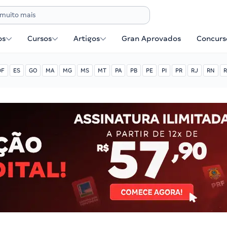
os
Cursos
Artigos
Gran Aprovados
Concurse
DF
ES
GO
MA
MG
MS
MT
PA
PB
PE
PI
PR
RJ
RN
R