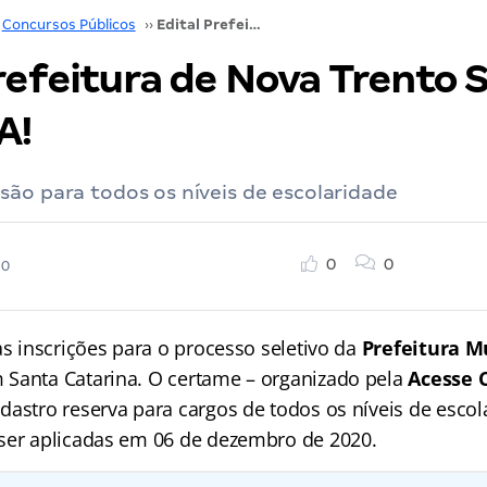
Concursos Públicos
››
Edital Prefeitura de Nova Trento SC: até 9 mil. VEJA!
refeitura de Nova Trento S
A!
ão para todos os níveis de escolaridade
0
0
20
as inscrições para o processo seletivo da
Prefeitura M
m Santa Catarina. O certame – organizado pela
Acesse 
dastro reserva para cargos de todos os níveis de escol
ser aplicadas em 06 de dezembro de 2020.