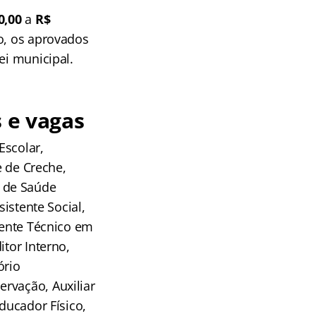
0,00
a
R$
o, os aprovados
ei municipal.
s e vagas
Escolar,
e de Creche,
 de Saúde
sistente Social,
tente Técnico em
itor Interno,
ório
rvação, Auxiliar
ducador Físico,