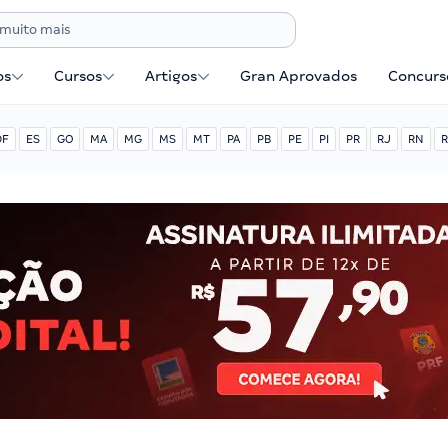
os
Cursos
Artigos
Gran Aprovados
Concurse
DF
ES
GO
MA
MG
MS
MT
PA
PB
PE
PI
PR
RJ
RN
R