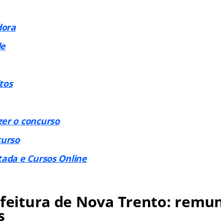
dora
de
tos
zer o concurso
urso
tada e Cursos Online
efeitura de Nova Trento: remu
s