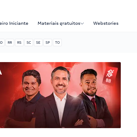
iro Iniciante
Materiais gratuitos
Webstories
O
RR
RS
SC
SE
SP
TO