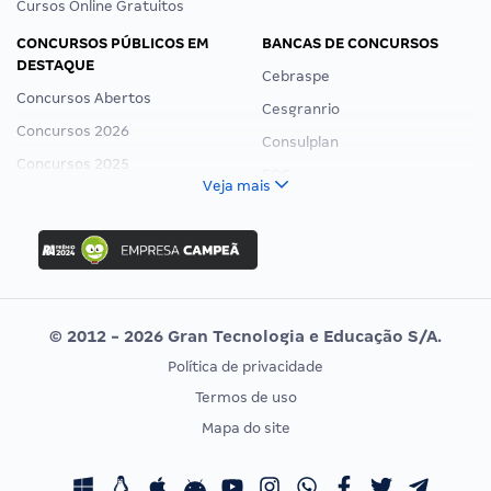
Cursos Online Gratuitos
CONCURSOS PÚBLICOS EM
BANCAS DE CONCURSOS
DESTAQUE
Cebraspe
Concursos Abertos
Cesgranrio
Concursos 2026
Consulplan
Concursos 2025
FCC
Veja mais
Concurso Nacional Unificado
FGV
Concurso Ibama
Idecan
Concurso MPU
Selecon
Editais publicados
Uniase
© 2012 - 2026 Gran Tecnologia e Educação S/A.
Vunesp
Política de privacidade
CONCURSOS POR PROFISSÃO
EXAME DE ORDEM
Termos de uso
Concursos Administrativos
OAB
Mapa do site
Concursos Educação
Prova OAB
Concursos Fiscais
Calendário OAB