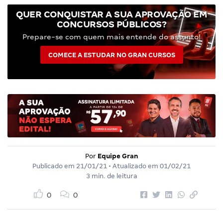
QUER CONQUISTAR A SUA APROVAÇÃO EM
CONCURSOS PÚBLICOS?
Prepare-se com quem mais entende do assunto!
COMECE A ESTUDAR NO GRAN CURSOS
Por
Equipe Gran
Publicado em
21/01/21
• Atualizado em
01/02/21
3 min. de leitura
0
0