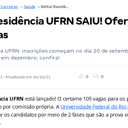
Carreiras
››
Saúde
››
Edital Residência UFRN SAIU! Oferta de 105 vagas
Residência UFRN SAIU! Ofer
as
cia UFRN: inscrições começam no dia 20 de setemb
s em dezembro; confira!
0
0
21
• Atualizado em
04/10/21
ncia UFRN
está lançado! O certame 105 vagas para os 
 por comissão própria. A
Universidade Federal do Rio
ar os candidatos por meio de 2 fases que são a prova ob
.