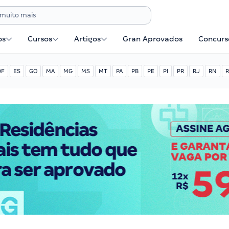
os
Cursos
Artigos
Gran Aprovados
Concurse
DF
ES
GO
MA
MG
MS
MT
PA
PB
PE
PI
PR
RJ
RN
R