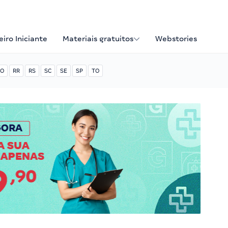
iro Iniciante
Materiais gratuitos
Webstories
O
RR
RS
SC
SE
SP
TO