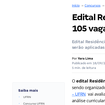
Início
››
Concursos
››
Edital 
105 vag
Edital Residên
serão aplicada
Por
Yara Lima
Publicado em
18/09/
5 min. de leitura
O
edital Residê
sendo organizado
Saiba mais
– UFRN
vai avali
UFRN
análise curricular
Concurso UFRN