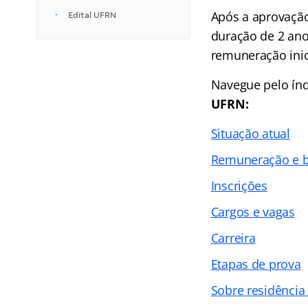
Após a aprovação
Edital UFRN
duração de 2 ano
remuneração inici
Navegue pelo índ
UFRN:
Situação atual
Remuneração e b
Inscrições
Cargos e vagas
Carreira
Etapas de prova
Sobre residênci