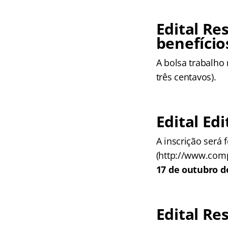
Edital
Res
benefício
A bolsa trabalho
três centavos).
Edital
Edi
A inscrição será 
(http://www.comp
17 de outubro d
Edital Re