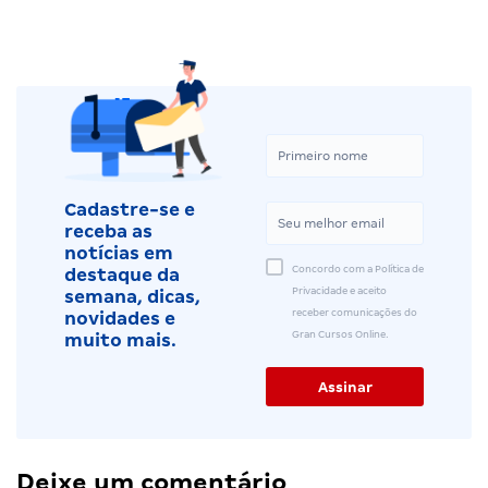
Cadastre-se e
receba as
notícias em
Concordo com a Política de
destaque da
Privacidade e aceito
semana, dicas,
receber comunicações do
novidades e
Gran Cursos Online.
muito mais.
Deixe um comentário