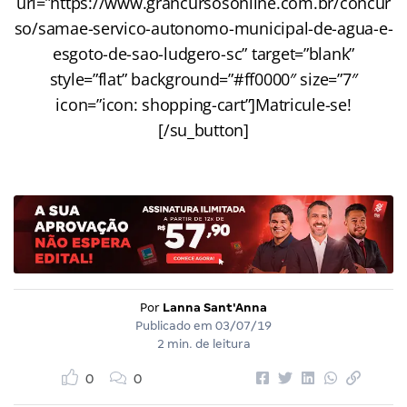
url=”https://www.grancursosonline.com.br/concur
so/samae-servico-autonomo-municipal-de-agua-e-
esgoto-de-sao-ludgero-sc” target=”blank”
style=”flat” background=”#ff0000″ size=”7″
icon=”icon: shopping-cart”]Matricule-se!
[/su_button]
Por
Lanna Sant'Anna
Publicado em
03/07/19
2 min. de leitura
0
0