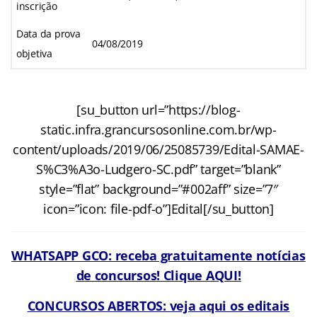
inscrição
Data da prova
04/08/2019
objetiva
[su_button url=”https://blog-
static.infra.grancursosonline.com.br/wp-
content/uploads/2019/06/25085739/Edital-SAMAE-
S%C3%A3o-Ludgero-SC.pdf” target=”blank”
style=”flat” background=”#002aff” size=”7″
icon=”icon: file-pdf-o”]Edital[/su_button]
WHATSAPP GCO: receba gratuitamente notícias
de concursos! Clique AQUI!
CONCURSOS ABERTOS: veja aqui os editais