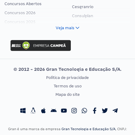
Concursos Abertos
Cesgranrio
Concursos 2026
Consulplan
Concursos 2025
FCC
Veja mais
Concurso Nacional Unificado
FGV
Concurso Ibama
Idecan
Concurso MPU
Selecon
Editais publicados
Uniase
© 2012 - 2026 Gran Tecnologia e Educação S/A.
Vunesp
Política de privacidade
CONCURSOS POR PROFISSÃO
EXAME DE ORDEM
Termos de uso
Concursos Administrativos
OAB
Mapa do site
Concursos Educação
Prova OAB
Concursos Fiscais
Calendário OAB
Concursos Jurídicos
Questões OAB
Concursos Militares
Recursos OAB
Gran é uma marca da empresa
Gran Tecnologia e Educação S/A
, CNPJ:
Concursos Policiais
Exame de Ordem