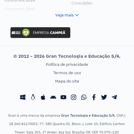
Concursos 2026
Consulplan
Concursos 2025
FCC
Veja mais
Concurso Nacional Unificado
FGV
Concurso Ibama
Idecan
Concurso MPU
Selecon
Editais publicados
Uniase
© 2012 - 2026 Gran Tecnologia e Educação S/A.
Vunesp
Política de privacidade
CONCURSOS POR PROFISSÃO
EXAME DE ORDEM
Termos de uso
Concursos Administrativos
OAB
Mapa do site
Concursos Educação
Prova OAB
Concursos Fiscais
Calendário OAB
Concursos Jurídicos
Questões OAB
Concursos Militares
Recursos OAB
Gran é uma marca da empresa
Gran Tecnologia e Educação S/A
, CNPJ:
Concursos Policiais
Exame de Ordem
18.260.822/0001-77, SBS Quadra 02, Bloco J, Lote 10, Edifício Carlton
Concursos Saúde
Tower, Sala 201, 2º Andar, Asa Sul, Brasília-DF, CEP 70.070-120.