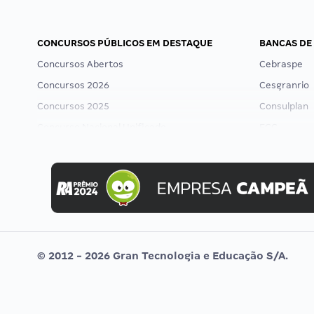
CONCURSOS PÚBLICOS EM DESTAQUE
BANCAS DE
Concursos Abertos
Cebraspe
Concursos 2026
Cesgranrio
Concursos 2025
Consulplan
Concurso Nacional Unificado
FCC
Concurso Ibama
FGV
Concurso MPU
Idecan
Editais publicados
Selecon
Uniase
Vunesp
© 2012 - 2026 Gran Tecnologia e Educação S/A.