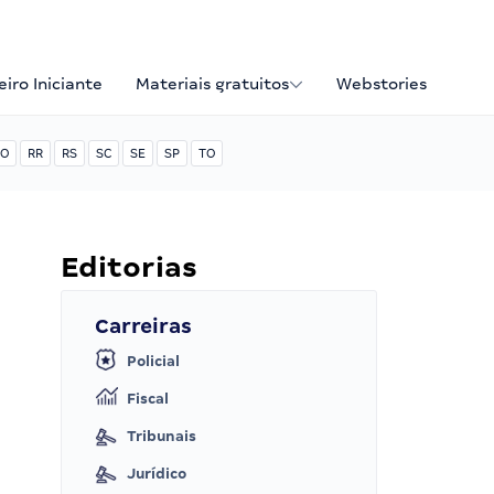
iro Iniciante
Materiais gratuitos
Webstories
O
RR
RS
SC
SE
SP
TO
Editorias
Carreiras
Policial
Fiscal
Tribunais
Jurídico