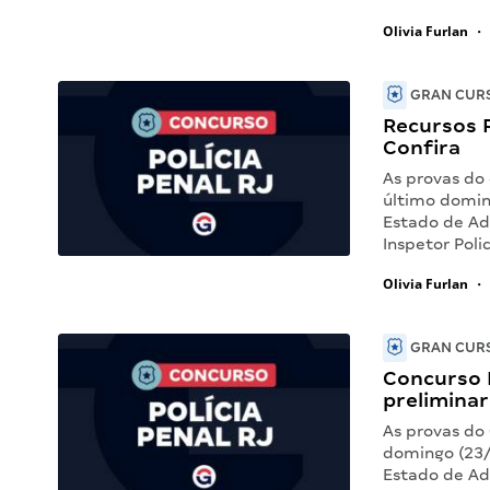
Olivia Furlan
•
GRAN CURS
Recursos P
Confira
As provas do 
último doming
Estado de Ad
Inspetor Polic
Olivia Furlan
•
GRAN CURS
Concurso P
preliminar
As provas do 
domingo (23/
Estado de Adm