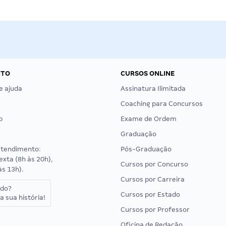
NTO
CURSOS ONLINE
e ajuda
Assinatura Ilimitada
Coaching para Concursos
p
Exame de Ordem
Graduação
atendimento:
Pós-Graduação
exta (8h às 20h),
Cursos por Concurso
às 13h).
Cursos por Carreira
ado?
Cursos por Estado
a sua história!
Cursos por Professor
Oficina de Redação