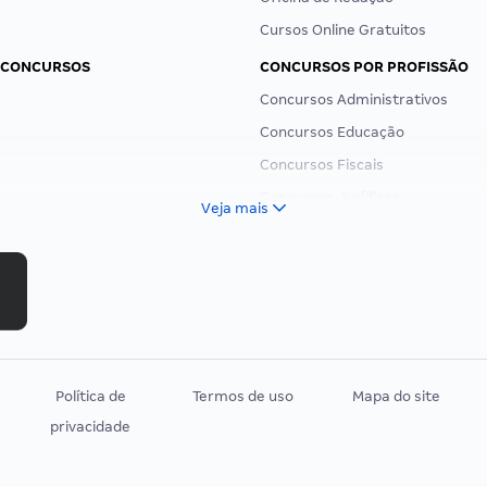
Cursos Online Gratuitos
 CONCURSOS
CONCURSOS POR PROFISSÃO
Concursos Administrativos
Concursos Educação
Concursos Fiscais
Concursos Jurídicos
Veja mais
Concursos Militares
Concursos Policiais
Concursos Saúde
Concursos Tribunais
Residência Multiprofissional
Política de
Termos de uso
Mapa do site
privacidade