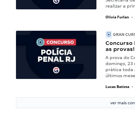
Secretaria de
realizar a pr
Olivia Furlan
•
GRAN CURS
Concurso P
as provas!
A prova do Co
domingo, 23 
prática toda
últimos mes
Lucas Batista
•
ver mais co