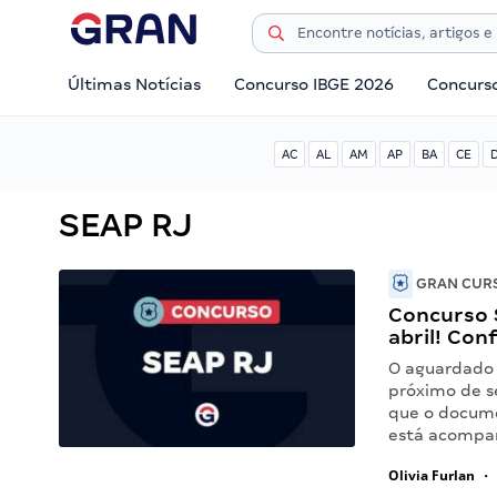
Últimas Notícias
Concurso IBGE 2026
Concurs
AC
AL
AM
AP
BA
CE
SEAP RJ
GRAN CURS
Concurso 
abril! Conf
O aguardado 
próximo de s
que o documen
está acompa
Olivia Furlan
•