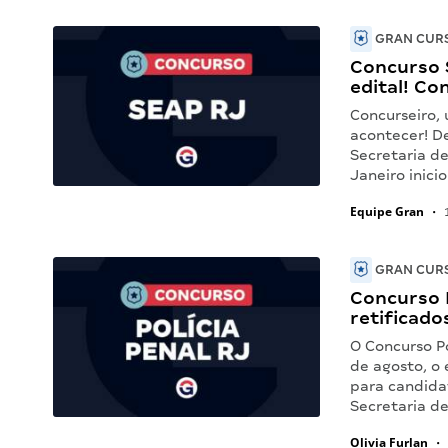
GRAN CURS
Concurso 
edital! Co
Concurseiro,
acontecer! D
Secretaria d
Janeiro inici
Equipe Gran
•
1
GRAN CURS
Concurso 
retificado
O Concurso Po
de agosto, o 
para candidat
Secretaria d
Olivia Furlan
•