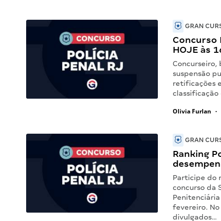
GRAN CURS
Concurso 
HOJE às 1
Concurseiro, 
suspensão pub
retificações 
classificaçã
Olivia Furlan
•
GRAN CURS
Ranking Po
desempen
Participe do 
concurso da 
Penitenciári
fevereiro. N
divulgados…