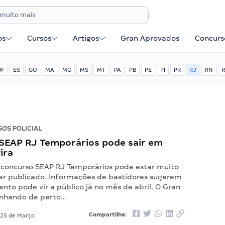
os
Cursos
Artigos
Gran Aprovados
Concurse
DF
ES
GO
MA
MG
MS
MT
PA
PB
PE
PI
PR
RJ
RN
R
OS POLICIAL
SEAP RJ Temporários pode sair em
ira
concurso SEAP RJ Temporários pode estar muito
er publicado. Informações de bastidores sugerem
to pode vir a público já no mês de abril. O Gran
nhando de perto…
Compartilhe:
25 de Março