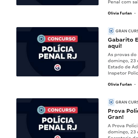
Penal com sal
Olivia Furlan
•
GRAN CURS
Gabarito E
aqui!
As provas do 
domingo, 23 d
Estado de Ad
Inspetor Poli
Olivia Furlan
•
GRAN CURS
Prova Polí
Gran!
A Prova Políc
domingo, 23 d