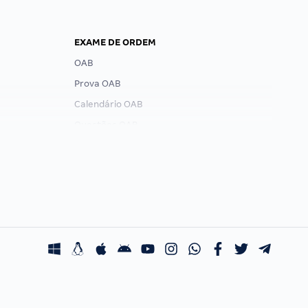
EXAME DE ORDEM
OAB
Prova OAB
Calendário OAB
Questões OAB
Recursos OAB
Exame de Ordem