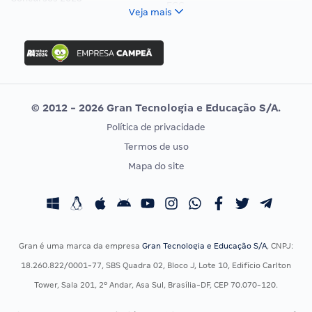
FCC
Veja mais
Concurso Nacional Unificado
FGV
Concurso Ibama
Idecan
Concurso MPU
Selecon
Editais publicados
Uniase
© 2012 - 2026 Gran Tecnologia e Educação S/A.
Vunesp
Política de privacidade
CONCURSOS POR PROFISSÃO
EXAME DE ORDEM
Termos de uso
Concursos Administrativos
OAB
Mapa do site
Concursos Educação
Prova OAB
Concursos Fiscais
Calendário OAB
Concursos Jurídicos
Questões OAB
Concursos Militares
Recursos OAB
Gran é uma marca da empresa
Gran Tecnologia e Educação S/A
, CNPJ:
Concursos Policiais
Exame de Ordem
18.260.822/0001-77, SBS Quadra 02, Bloco J, Lote 10, Edifício Carlton
Concursos Saúde
Tower, Sala 201, 2º Andar, Asa Sul, Brasília-DF, CEP 70.070-120.
Concursos Tribunais