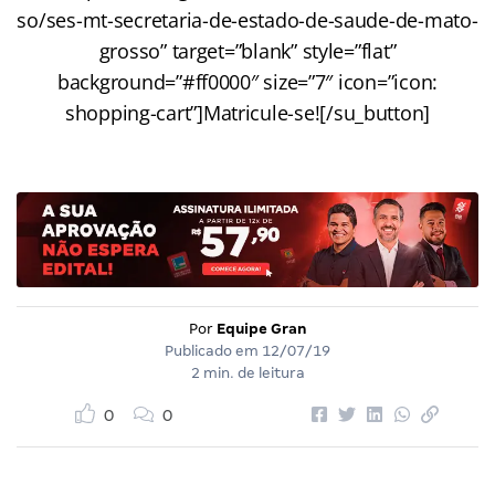
so/ses-mt-secretaria-de-estado-de-saude-de-mato-
grosso” target=”blank” style=”flat”
background=”#ff0000″ size=”7″ icon=”icon:
shopping-cart”]Matricule-se![/su_button]
Por
Equipe Gran
Publicado em
12/07/19
2 min. de leitura
0
0