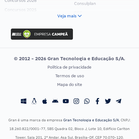
Concursos 2026
Consulplan
Concursos 2025
FCC
Veja mais
Concurso Nacional Unificado
FGV
Concurso Ibama
Idecan
Concurso MPU
Selecon
Editais publicados
Uniase
© 2012 - 2026 Gran Tecnologia e Educação S/A.
Vunesp
Política de privacidade
CONCURSOS POR PROFISSÃO
EXAME DE ORDEM
Termos de uso
Concursos Administrativos
OAB
Mapa do site
Concursos Educação
Prova OAB
Concursos Fiscais
Calendário OAB
Concursos Jurídicos
Questões OAB
Concursos Militares
Recursos OAB
Gran é uma marca da empresa
Gran Tecnologia e Educação S/A
, CNPJ:
Concursos Policiais
Exame de Ordem
18.260.822/0001-77, SBS Quadra 02, Bloco J, Lote 10, Edifício Carlton
Concursos Saúde
Tower, Sala 201, 2º Andar, Asa Sul, Brasília-DF, CEP 70.070-120.