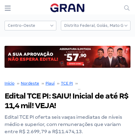
Início
››
Nordeste
››
Piauí
››
TCE PI
››
Edital TCE PI
››
Edital TCE PI: SAIU! Inicial de até R$
11,4 mil! VEJA!
Edital TCE PI oferta seis vagas imediatas de níveis
médio e superior, com remunerações que variam
entre R$ 2.699,79 a R$11.474,13.