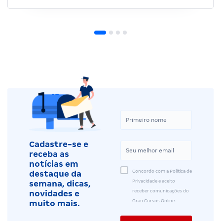
Cadastre-se e
receba as
notícias em
Concordo com a Política de
destaque da
Privacidade e aceito
semana, dicas,
receber comunicações do
novidades e
Gran Cursos Online.
muito mais.