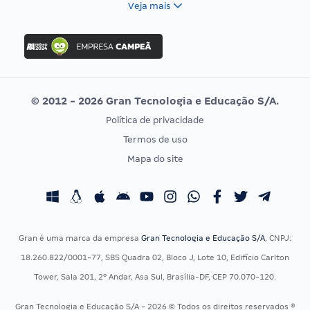
Veja mais
Concurso Nacional Unificado
FGV
Concurso Ibama
Idecan
Concurso MPU
Selecon
Editais publicados
Uniase
© 2012 - 2026 Gran Tecnologia e Educação S/A.
Vunesp
Política de privacidade
CONCURSOS POR PROFISSÃO
EXAME DE ORDEM
Termos de uso
Concursos Administrativos
OAB
Mapa do site
Concursos Educação
Prova OAB
Concursos Fiscais
Calendário OAB
Concursos Jurídicos
Questões OAB
Concursos Militares
Recursos OAB
Gran é uma marca da empresa
Gran Tecnologia e Educação S/A
, CNPJ:
Concursos Policiais
Exame de Ordem
18.260.822/0001-77, SBS Quadra 02, Bloco J, Lote 10, Edifício Carlton
Concursos Saúde
Tower, Sala 201, 2º Andar, Asa Sul, Brasília-DF, CEP 70.070-120.
Concursos Tribunais
Gran Tecnologia e Educação S/A - 2026 © Todos os direitos reservados ®