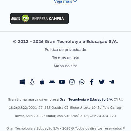
Veja mais
Concurso Nacional Unificado
FGV
Concurso Ibama
Idecan
Concurso MPU
Selecon
Editais publicados
Uniase
© 2012 - 2026 Gran Tecnologia e Educação S/A.
Vunesp
Política de privacidade
CONCURSOS POR PROFISSÃO
EXAME DE ORDEM
Termos de uso
Concursos Administrativos
OAB
Mapa do site
Concursos Educação
Prova OAB
Concursos Fiscais
Calendário OAB
Concursos Jurídicos
Questões OAB
Concursos Militares
Recursos OAB
Gran é uma marca da empresa
Gran Tecnologia e Educação S/A
, CNPJ:
Concursos Policiais
Exame de Ordem
18.260.822/0001-77, SBS Quadra 02, Bloco J, Lote 10, Edifício Carlton
Concursos Saúde
Tower, Sala 201, 2º Andar, Asa Sul, Brasília-DF, CEP 70.070-120.
Concursos Tribunais
Gran Tecnologia e Educação S/A - 2026 © Todos os direitos reservados ®