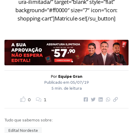
ura-ilimitada/” target=”blank” style=”flat”
background=”#ff0000″ size=”7″ icon=”icon:
shopping-cart”]Matricule-se![/su_button]
Por
Equipe Gran
Publicado em
05/07/19
5 min. de leitura
0
1
Tudo que sabemos sobre:
Edital Nordeste