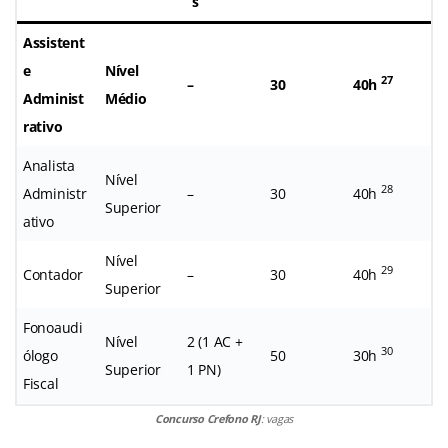
s
Assistent
e
Nível
27
–
30
40h
Administ
Médio
rativo
Analista
Nível
28
Administr
–
30
40h
Superior
ativo
Nível
29
Contador
–
30
40h
Superior
Fonoaudi
Nível
2 (1 AC +
30
ólogo
50
30h
Superior
1 PN)
Fiscal
Concurso Crefono RJ
: vagas