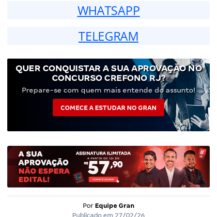
WHATSAPP
TELEGRAM
QUER CONQUISTAR A SUA APROVAÇÃO NO
CONCURSO CREFONO RJ?
Prepare-se com quem mais entende do assunto!
COMECE A ESTUDAR NO GRAN
Por
Equipe Gran
Publicado em
27/02/26