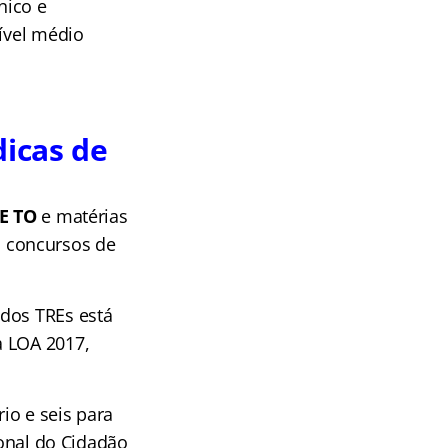
nico e
nível médio
dicas de
RE TO
e matérias
 concursos de
 dos TREs está
a LOA 2017,
rio e seis para
ional do Cidadão