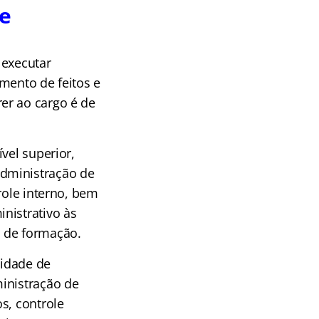
 e
 executar
mento de feitos e
er ao cargo é de
vel superior,
administração de
role interno, bem
nistrativo às
a de formação.
idade de
inistração de
s, controle