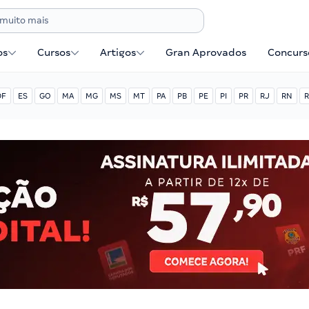
os
Cursos
Artigos
Gran Aprovados
Concurse
DF
ES
GO
MA
MG
MS
MT
PA
PB
PE
PI
PR
RJ
RN
R