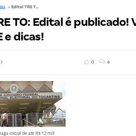
ias
››
Edital TRE TO: Edital é publicado! Veja ANÁLISE e dicas!
RE TO: Edital é publicado! 
 e dicas!
0
6
17
aga inicial de até R$ 12 mil!