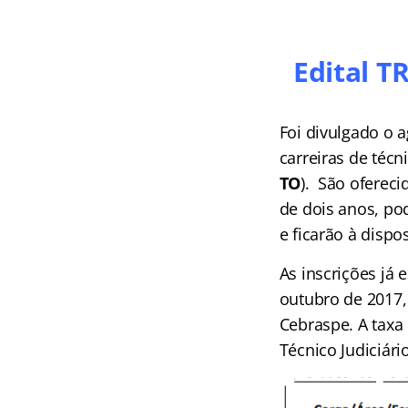
Edital T
Foi divulgado o
carreiras de técn
TO
).
S
ão ofereci
de dois anos, po
e ficarão à disp
As inscrições já 
outubro de 2017, 
Cebraspe. A taxa 
Técnico Judiciári