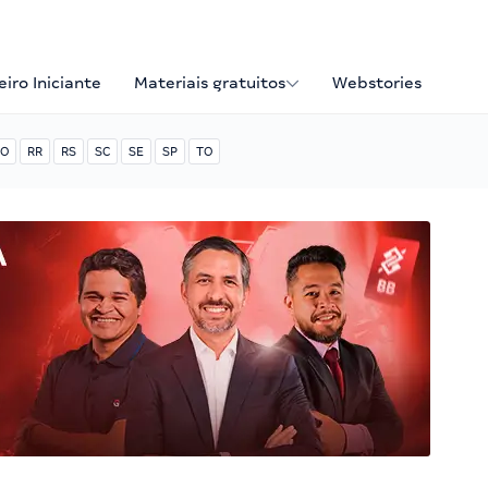
iro Iniciante
Materiais gratuitos
Webstories
O
RR
RS
SC
SE
SP
TO