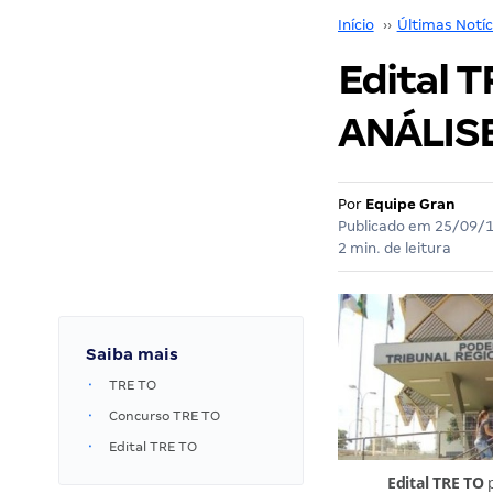
Início
››
Últimas Notíc
Edital T
ANÁLISE
Por
Equipe Gran
Publicado em
25/09/
2 min. de leitura
Saiba mais
TRE TO
Concurso TRE TO
Edital TRE TO
Edital TRE TO
p