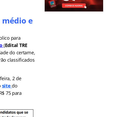
l médio e
blico para
do
(
Edital
TR
E
dade do certame,
ão classificados
eira, 2 de
o
site
do
 R$ 75 para