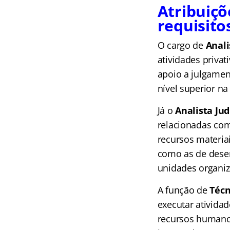
Atribuiçõ
requisito
O cargo de
Anali
atividades priva
apoio a julgamen
nível superior na
Já o
Analista Jud
relacionadas com
recursos materiai
como as de desen
unidades organiz
A função de
Técni
executar ativida
recursos humanos