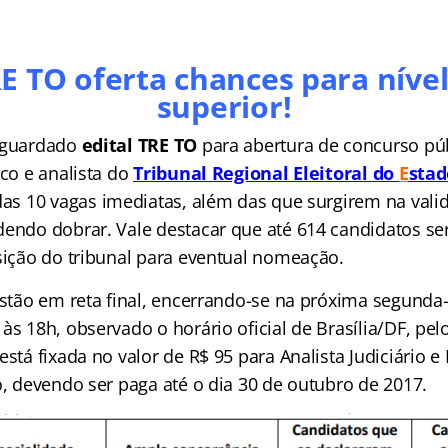
RE TO oferta chances para níve
superior!
 aguardado
edital TRE TO
para abertura de concurso pú
ico e analista do
Tribunal Regional Eleitoral do
E
sta
das 10 vagas imediatas, além das que surgirem na vali
dendo dobrar. Vale destacar que até 614 candidatos ser
osição do tribunal para eventual nomeação.
estão em reta final, encerrando-se na próxima segunda-f
às 18h, observado o horário oficial de Brasília/DF, pel
está fixada no valor de R$ 95 para Analista Judiciário e
o, devendo ser paga até o dia 30 de outubro de 2017.