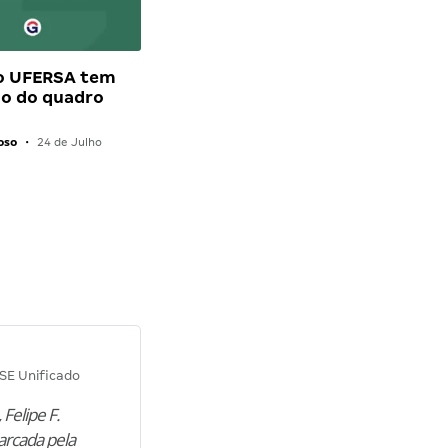
o UFERSA tem
ão do quadro
oso
•
24 de Julho
Diana M.
SE Unificado
Concurso SEPLAG CE
 Felipe F.
“Natural de Juazeiro do Norte (CE),
arcada pela
M. encontrou nos estudos o cami