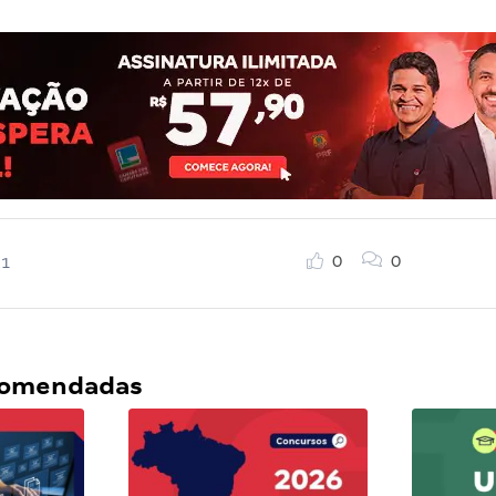
0
0
21
ecomendadas