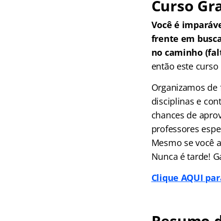
Curso Gra
Você é imparáv
frente em busc
no caminho (falt
então este curso 
Organizamos de f
disciplinas e co
chances de aprov
professores espec
Mesmo se você ai
Nunca é tarde! G
Clique AQUI par
Resumo d