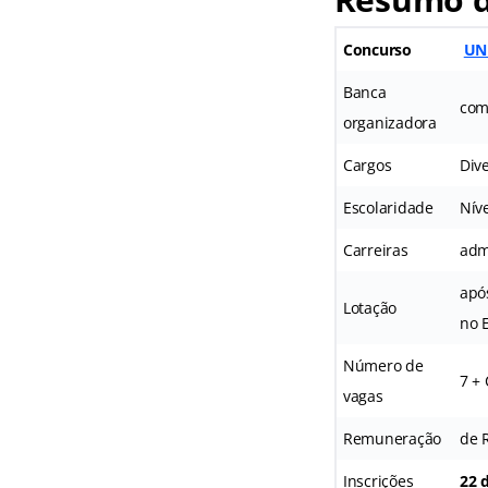
Concurso
UN
Banca
com
organizadora
Cargos
Div
Escolaridade
Nív
Carreiras
adm
apó
Lotação
no 
Número de
7 +
vagas
Remuneração
de 
Inscrições
22 