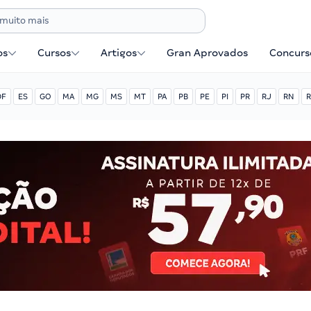
os
Cursos
Artigos
Gran Aprovados
Concurse
DF
ES
GO
MA
MG
MS
MT
PA
PB
PE
PI
PR
RJ
RN
R