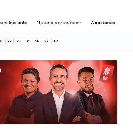
iro Iniciante
Materiais gratuitos
Webstories
O
RR
RS
SC
SE
SP
TO