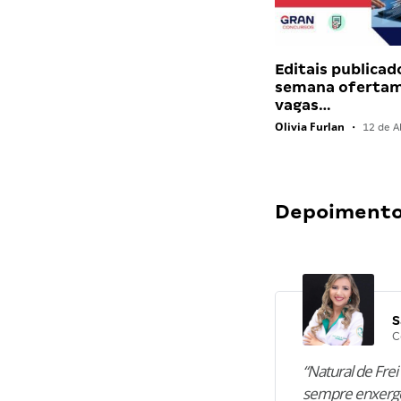
Editais publicad
semana ofertam
vagas…
Olivia Furlan
•
12 de Ab
Depoimentos
S
C
“Natural de Frei 
sempre enxergo