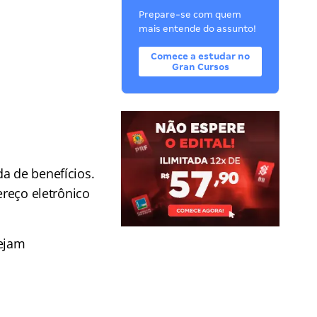
Prepare-se com quem
mais entende do assunto!
Comece a estudar no
Gran Cursos
da de benefícios.
ereço eletrônico
sejam