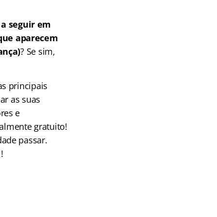
a seguir em
 que aparecem
ança)
? Se sim,
s principais
ar as suas
res e
almente gratuito!
dade passar.
!