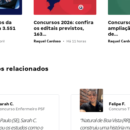
os da
Concursos 2026: confira
Concurs
 3.551
os editais previstos,
ampliaç
163…
de…
Raquel Cardoso
Raquel Card
ril
•
Há 11 horas
 relacionados
arah C.
Felipe F.
oncurso Enfermeiro PSF
Concurso T
Paulo (SE), Sarah C.
“Natural de Boa Vista (RR),
u os estudos como o
construiu uma história m