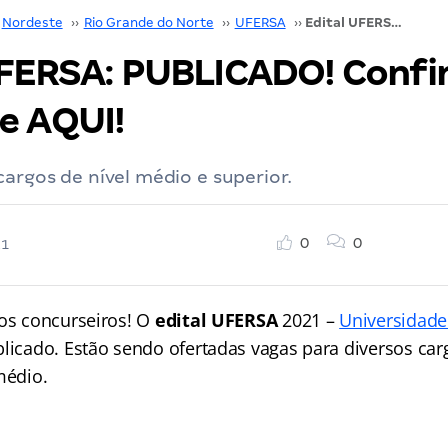
Nordeste
››
Rio Grande do Norte
››
UFERSA
››
Edital UFERSA: PUBLICADO! Confira a novidade AQUI!
UFERSA: PUBLICADO! Confir
e AQUI!
cargos de nível médio e superior.
0
0
21
 os concurseiros! O
edital UFERSA
2021 –
Universidade
blicado. Estão sendo ofertadas vagas para diversos car
médio.