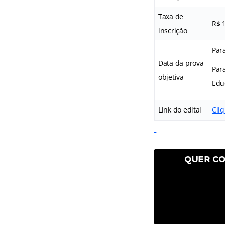
Taxa de
R$ 1
inscrição
Para
Data da prova
Par
objetiva
Edu
Link do edital
Cli
QUER CO