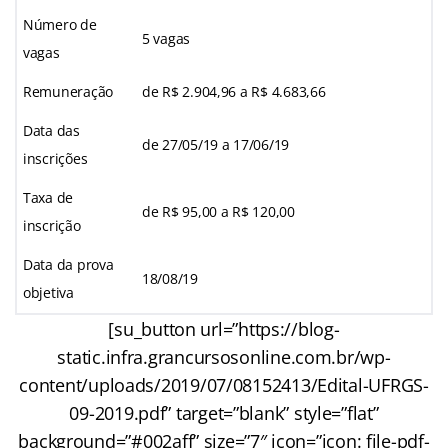
Número de
5 vagas
vagas
Remuneração
de R$ 2.904,96 a R$ 4.683,66
Data das
de 27/05/19 a 17/06/19
inscrições
Taxa de
de R$ 95,00 a R$ 120,00
inscrição
Data da prova
18/08/19
objetiva
[su_button url=”https://blog-
static.infra.grancursosonline.com.br/wp-
content/uploads/2019/07/08152413/Edital-UFRGS-
09-2019.pdf” target=”blank” style=”flat”
background=”#002aff” size=”7″ icon=”icon: file-pdf-