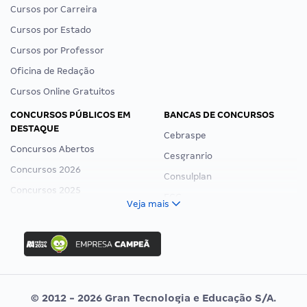
Cursos por Carreira
Cursos por Estado
Cursos por Professor
Oficina de Redação
Cursos Online Gratuitos
CONCURSOS PÚBLICOS EM
BANCAS DE CONCURSOS
DESTAQUE
Cebraspe
Concursos Abertos
Cesgranrio
Concursos 2026
Consulplan
Concursos 2025
FCC
Veja mais
Concurso Nacional Unificado
FGV
Concurso Ibama
Idecan
Concurso MPU
Selecon
Editais publicados
Uniase
© 2012 - 2026 Gran Tecnologia e Educação S/A.
Vunesp