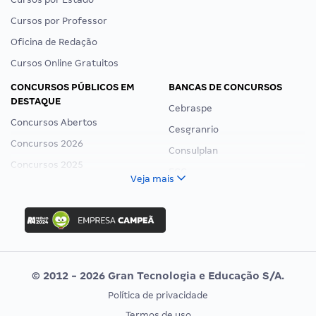
Cursos por Professor
Oficina de Redação
Cursos Online Gratuitos
CONCURSOS PÚBLICOS EM
BANCAS DE CONCURSOS
DESTAQUE
Cebraspe
Concursos Abertos
Cesgranrio
Concursos 2026
Consulplan
Concursos 2025
FCC
Veja mais
Concurso Nacional Unificado
FGV
Concurso Ibama
Idecan
Concurso MPU
Selecon
Editais publicados
Uniase
© 2012 - 2026 Gran Tecnologia e Educação S/A.
Vunesp
Política de privacidade
CONCURSOS POR PROFISSÃO
EXAME DE ORDEM
Termos de uso