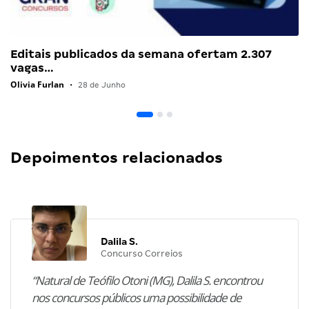
Editais publicados da semana ofertam 2.307
vagas…
Olivia Furlan
•
28 de Junho
Depoimentos relacionados
Dalila S.
Concurso Correios
“Natural de Teófilo Otoni (MG), Dalila S. encontrou
nos concursos públicos uma possibilidade de