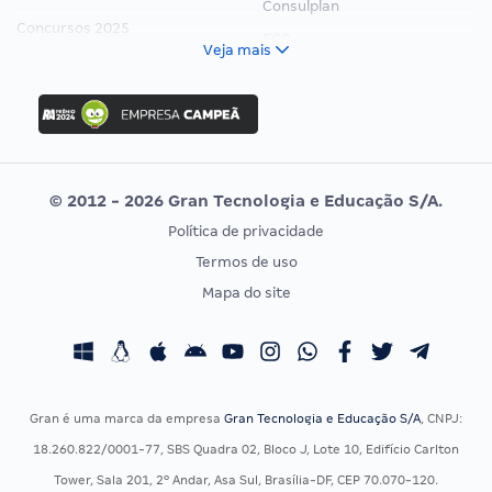
Consulplan
Concursos 2025
FCC
Veja mais
Concurso Nacional Unificado
FGV
Concurso Ibama
Idecan
Concurso MPU
Selecon
Editais publicados
Uniase
© 2012 - 2026 Gran Tecnologia e Educação S/A.
Vunesp
Política de privacidade
CONCURSOS POR PROFISSÃO
EXAME DE ORDEM
Termos de uso
Concursos Administrativos
OAB
Mapa do site
Concursos Educação
Prova OAB
Concursos Fiscais
Calendário OAB
Concursos Jurídicos
Questões OAB
Concursos Militares
Recursos OAB
Gran é uma marca da empresa
Gran Tecnologia e Educação S/A
, CNPJ:
Concursos Policiais
Exame de Ordem
18.260.822/0001-77, SBS Quadra 02, Bloco J, Lote 10, Edifício Carlton
Concursos Saúde
Tower, Sala 201, 2º Andar, Asa Sul, Brasília-DF, CEP 70.070-120.