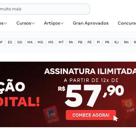
os
Cursos
Artigos
Gran Aprovados
Concurse
DF
ES
GO
MA
MG
MS
MT
PA
PB
PE
PI
PR
RJ
RN
R