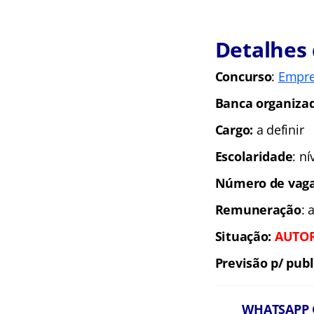
Detalhes
Concurso
:
Empre
Banca organiza
Cargo:
a definir
Escolaridade
: n
Número de vaga
Remuneração
: 
Situação:
AUTO
Previsão p/ publ
WHATSAPP G