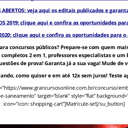
BERTOS: veja aqui os editais publicados e garanta
 2019: clique aqui e confira as oportunidades para
20: clique aqui e confira as oportunidades para o
ara concursos públicos? Prepare-se com quem mai
 completos 2 em 1, professores especialistas e u
uestões de prova! Garanta já a sua vaga! Mude de v
ando, como quiser e em até 12x sem juros! Teste ag
rl=”https://www.grancursosonline.com.br/concurso/em
e-saneamento” target=”blank” style=”flat” background=”
icon=”icon: shopping-cart”]Matricule-se![/su_button]