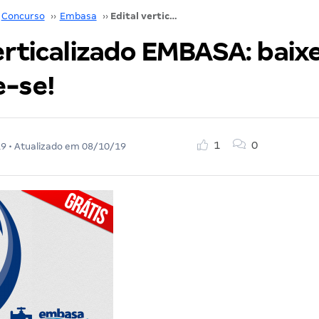
Concurso
››
Embasa
››
Edital verticalizado EMBASA: baixe e organize-se!
erticalizado EMBASA: baixe
e-se!
1
0
19
• Atualizado em
08/10/19