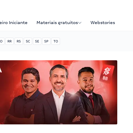
iro Iniciante
Materiais gratuitos
Webstories
O
RR
RS
SC
SE
SP
TO