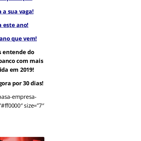
 a sua vaga!
 este ano!
 ano que vem!
s entende do
m banco com mais
ida em 2019!
ora por 30 dias!
basa-empresa-
#ff0000″ size=”7″