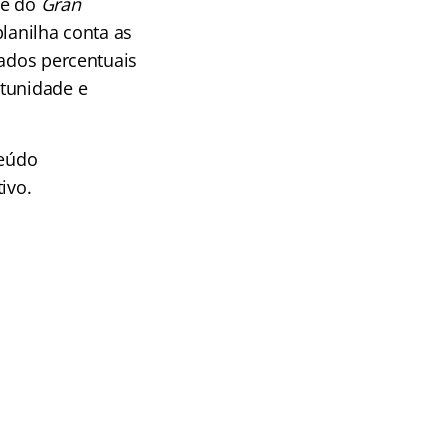
pe do
Gran
lanilha conta as
dados percentuais
rtunidade e
teúdo
ivo.