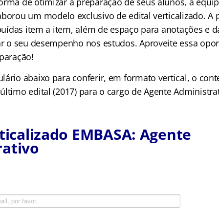
orma de otimizar a preparação de seus alunos, a equi
borou um modelo exclusivo de edital verticalizado. A p
ribuídas item a item, além de espaço para anotações e 
car o seu desempenho nos estudos. Aproveite essa opo
eparação!
lário abaixo para conferir, em formato vertical, o con
ltimo edital (2017) para o cargo de Agente Administrat
rticalizado EMBASA: Agente
rativo