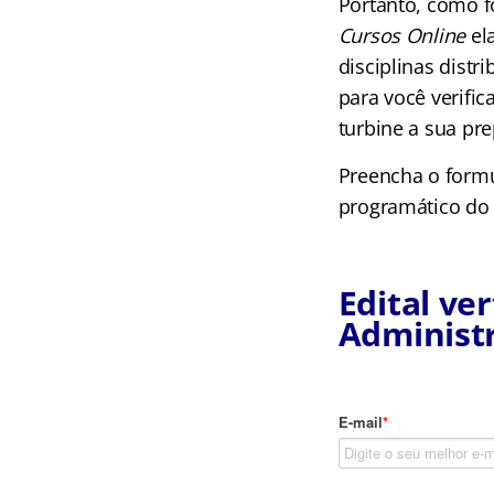
Portanto, como f
Cursos Online
ela
disciplinas dist
para você verifi
turbine a sua pr
Preencha o formu
programático do ú
Edital ve
Administ