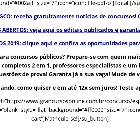
nd=”#002aff” size=”7″ icon=”icon: file-pdf-o”]Edital [/s
CO: receba gratuitamente notícias de concursos! C
BERTOS: veja aqui os editais publicados e garanta
 2019: clique aqui e confira as oportunidades para
ara concursos públicos? Prepare-se com quem mai
 completos 2 em 1, professores especialistas e u
uestões de prova! Garanta já a sua vaga! Mude de v
ando, como quiser e em até 12x sem juros! Teste ag
rl=”https://www.grancursosonline.com.br/concurso/esp
t=”blank” style=”flat” background=”#ff0000″ size=”7″ ico
cart”]Matricule-se![/su_button]