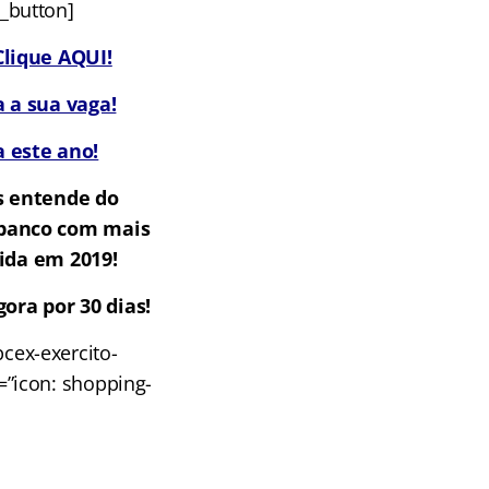
u_button]
lique AQUI!
 a sua vaga!
 este ano!
s entende do
m banco com mais
ida em 2019!
ora por 30 dias!
cex-exercito-
n=”icon: shopping-