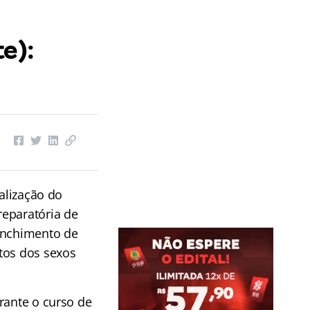
e):
ealização do
eparatória de
enchimento de
tos dos sexos
rante o curso de