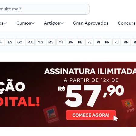
os
Cursos
Artigos
Gran Aprovados
Concurse
DF
ES
GO
MA
MG
MS
MT
PA
PB
PE
PI
PR
RJ
RN
R