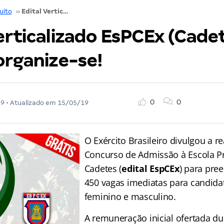
uito
››
Edital Verticalizado EsPCEx (Cadete): baixe e organize-se!
erticalizado EsPCEx (Cadet
organize-se!
0
0
19
• Atualizado em
15/05/19
O Exército Brasileiro divulgou a r
Concurso de Admissão à Escola Pr
Cadetes (
edital EspCEx
) para pre
450 vagas imediatas para candida
feminino e masculino.
A remuneração inicial ofertada du