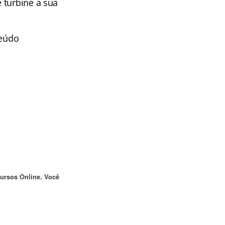
 turbine a sua
teúdo