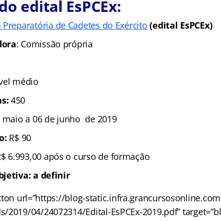
do edital EsPCEx:
 Preparatória de Cadetes do Exército
(edital EsPCEx)
dora
: Comissão própria
ível médio
s:
450
 maio a 06 de junho de 2019
ão:
R$ 90
R$ 6.993,00 após o curso de formação
jetiva: a definir
ton url=”https://blog-static.infra.grancursosonline.co
/2019/04/24072314/Edital-EsPCEx-2019.pdf” target=”bla