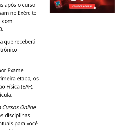
as após o curso
sam no Exército
al com
0.
ia que receberá
trônico
por Exame
rimeira etapa, os
 Física (EAF),
ícula.
 Cursos Online
s disciplinas
ntuais para você