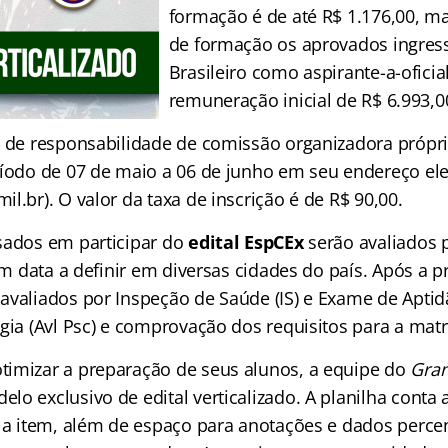
formação é de até R$ 1.176,00, m
de formação os aprovados ingres
Brasileiro como aspirante-a-ofici
remuneração inicial de R$ 6.993,0
é de responsabilidade de comissão organizadora própr
ríodo de 07 de maio a 06 de junho em seu endereço ele
l.br). O valor da taxa de inscrição é de R$ 90,00.
sados em participar do
edital EspCEx
serão avaliados 
com data a definir em diversas cidades do país. Após a p
valiados por Inspeção de Saúde (IS) e Exame de Aptidão
gia (Avl Psc) e comprovação dos requisitos para a matr
imizar a preparação de seus alunos, a equipe do
Gran
o exclusivo de edital verticalizado. A planilha conta a
m a item, além de espaço para anotações e dados perce