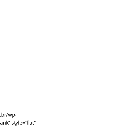
m.br/wp-
nk” style=”flat”