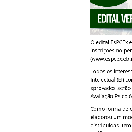
O edital EsPCEx 
inscrições no pe
(www.espcex.eb.mi
Todos os interes
Intelectual (EI) 
aprovados serão a
Avaliação Psicoló
Como forma de ot
elaborou um model
distribuídas ite