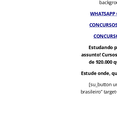
backgrou
WHATSAPP G
CONCURSOS A
CONCURSOS
Estudando p
assunto! Cursos
de 920.000 q
Estude onde, qu
[su_button u
brasileiro” targe