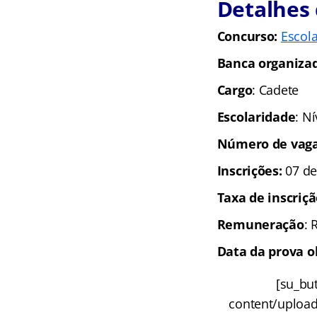
Detalhes 
Concurso:
Escola
Banca organiza
Cargo
: Cadete
Escolaridade
: N
Número de vaga
Inscrições:
07 de
Taxa de inscriç
Remuneração
: 
Data da prova ob
[su_but
content/uploads