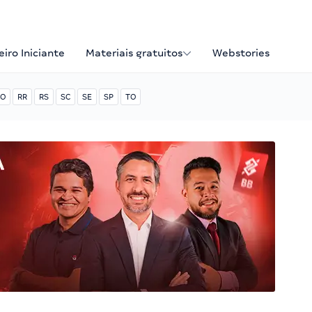
iro Iniciante
Materiais gratuitos
Webstories
O
RR
RS
SC
SE
SP
TO