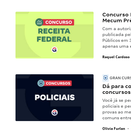
Concurso 
Mecum Pré
Com a autori
publicada pe
Públicos em 3
apenas uma 
Raquel Cardoso
GRAN CURS
Dá para co
concursos 
Você já se pe
policiais e p
provas ao me
comuns entre
Olivia Furlan
•