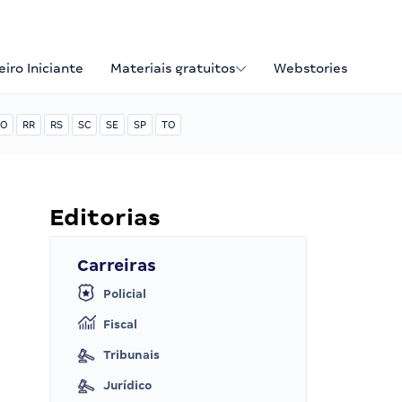
iro Iniciante
Materiais gratuitos
Webstories
O
RR
RS
SC
SE
SP
TO
Editorias
Carreiras
Policial
Fiscal
Tribunais
Jurídico