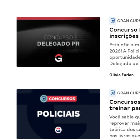
GRAN CURS
Concurso 
inscrições
Está oficial
2026! A Políc
oportunidade
Delegado de 
Olivia Furlan
•
GRAN CURS
Concursos
treinar pa
Você sabia qu
reprovar mai
teórica dos c
nos livros q