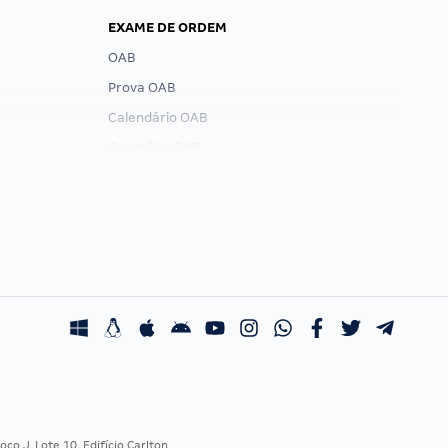
EXAME DE ORDEM
OAB
Prova OAB
Calendário OAB
Questões OAB
Recursos OAB
Exame de Ordem
co J, Lote 10, Edifício Carlton