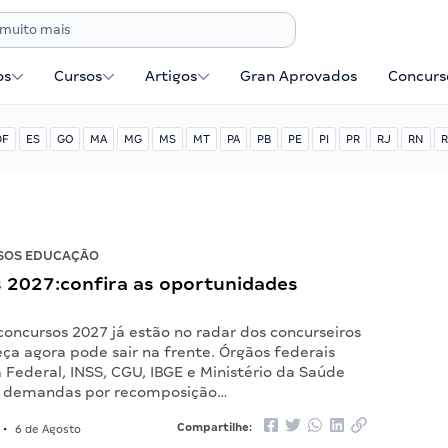
os
Cursos
Artigos
Gran Aprovados
Concurse
DF
ES
GO
MA
MG
MS
MT
PA
PB
PE
PI
PR
RJ
RN
R
SOS EDUCAÇÃO
 2027:confira as oportunidades
concursos 2027 já estão no radar dos concurseiros
a agora pode sair na frente. Órgãos federais
Federal, INSS, CGU, IBGE e Ministério da Saúde
, demandas por recomposição…
Compartilhe:
•
6 de Agosto