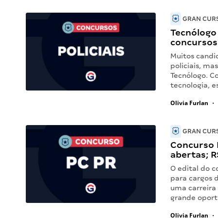
GRAN CURS
Tecnólogo 
concursos 
Muitos cand
policiais, m
Tecnólogo. C
tecnologia, 
Olivia Furlan
•
GRAN CURS
Concurso P
abertas; R
O edital do 
para cargos d
uma carreira
grande oport
Olivia Furlan
•