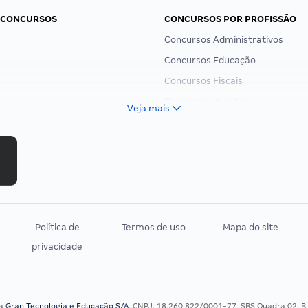
 CONCURSOS
CONCURSOS POR PROFISSÃO
Concursos Administrativos
Concursos Educação
Concursos Fiscais
Concursos Jurídicos
Veja mais
Concursos Militares
Concursos Policiais
Concursos Saúde
Concursos Tribunais
Residência Multiprofissional
Política de
Termos de uso
Mapa do site
privacidade
sa
Gran Tecnologia e Educação S/A
, CNPJ: 18.260.822/0001-77, SBS Quadra 02, Blo