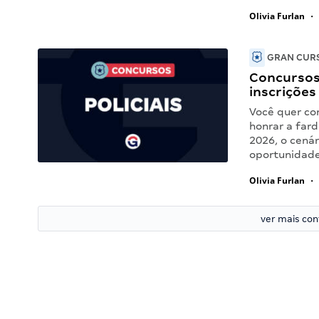
Olivia Furlan
•
GRAN CURS
Concursos 
inscrições
Você quer con
honrar a fard
2026, o cená
oportunidade
Olivia Furlan
•
ver mais co