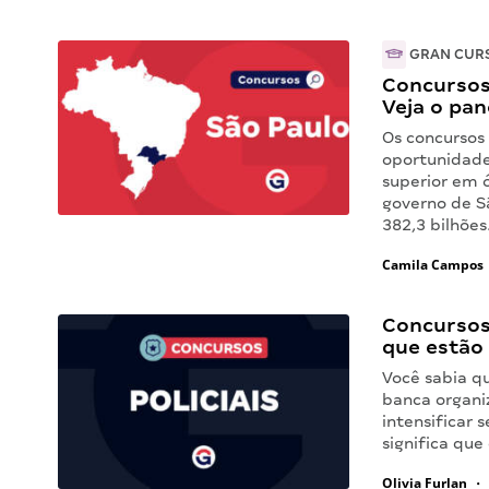
GRAN CUR
Concursos 
Veja o pa
Os concursos
oportunidade
superior em ó
governo de S
382,3 bilhõe
Camila Campos
Concursos 
que estão
Você sabia q
banca organiz
intensificar
significa que 
Olivia Furlan
•