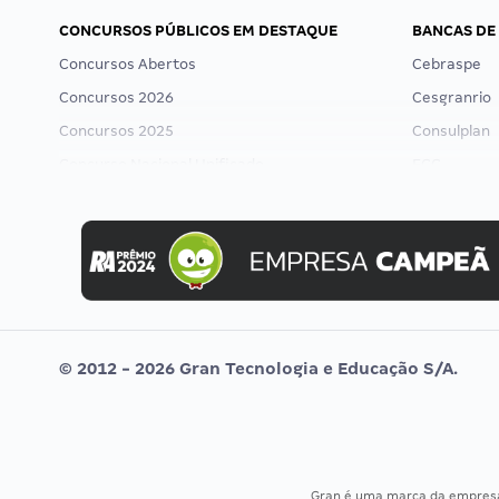
CONCURSOS PÚBLICOS EM DESTAQUE
BANCAS DE
Concursos Abertos
Cebraspe
Concursos 2026
Cesgranrio
Concursos 2025
Consulplan
Concurso Nacional Unificado
FCC
Concurso Ibama
FGV
Concurso MPU
Idecan
Editais publicados
Selecon
Uniase
Vunesp
© 2012 - 2026 Gran Tecnologia e Educação S/A.
Gran é uma marca da empre