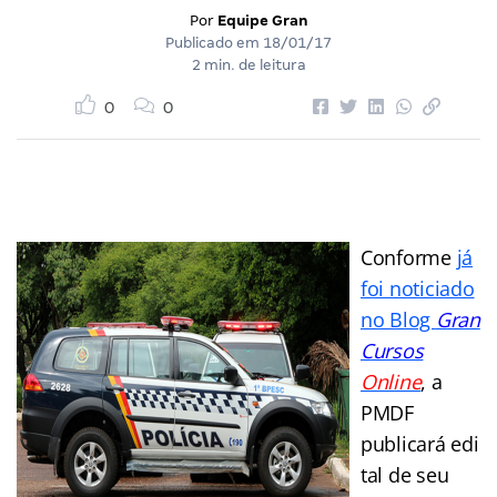
Por
Equipe Gran
Publicado em
18/01/17
2 min. de leitura
0
0
Conforme
já
foi noticiado
no Blog
Gran
Cursos
Online
, a
PMDF
publicará edi
tal de seu