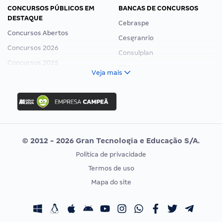
CONCURSOS PÚBLICOS EM
BANCAS DE CONCURSOS
DESTAQUE
Cebraspe
Concursos Abertos
Cesgranrio
Concursos 2026
Consulplan
Concursos 2025
FCC
Veja mais
Concurso Nacional Unificado
FGV
Concurso Ibama
Idecan
Concurso MPU
Selecon
Editais publicados
Uniase
© 2012 - 2026 Gran Tecnologia e Educação S/A.
Vunesp
Política de privacidade
CONCURSOS POR PROFISSÃO
EXAME DE ORDEM
Termos de uso
Concursos Administrativos
OAB
Mapa do site
Concursos Educação
Prova OAB
Concursos Fiscais
Calendário OAB
Concursos Jurídicos
Questões OAB