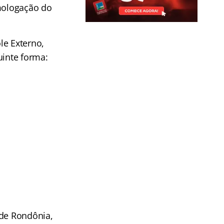
omologação do
le Externo,
uinte forma:
 de Rondônia,