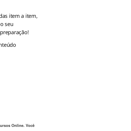
das item a item,
 o seu
 preparação!
onteúdo