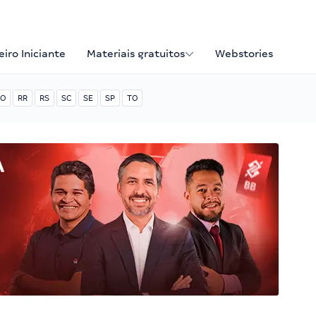
iro Iniciante
Materiais gratuitos
Webstories
O
RR
RS
SC
SE
SP
TO