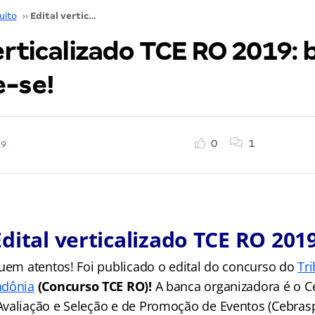
uito
››
Edital verticalizado TCE RO 2019: baixe e organize-se!
erticalizado TCE RO 2019: 
e-se!
0
1
19
Edital verticalizado TCE RO 2019
quem atentos! Foi publicado o edital do concurso do
Tr
ndônia
(Concurso TCE RO)!
A banca organizadora é o Ce
valiação e Seleção e de Promoção de Eventos (Cebras