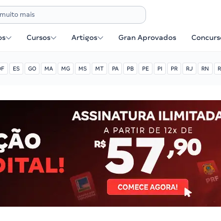
os
Cursos
Artigos
Gran Aprovados
Concurse
DF
ES
GO
MA
MG
MS
MT
PA
PB
PE
PI
PR
RJ
RN
R