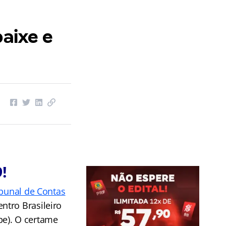
baixe e
!
ibunal de Contas
ntro Brasileiro
pe). O certame