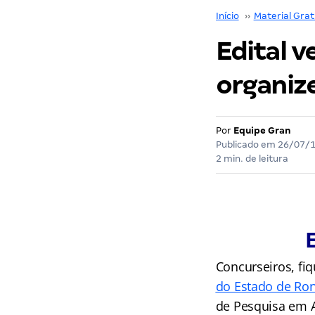
Início
››
Material Grat
Edital v
organiz
Por
Equipe Gran
Publicado em
26/07/
2 min. de leitura
Concurseiros, fi
do Estado de Ro
de Pesquisa em A